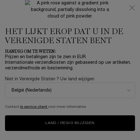
NIEUW 🍒 LA VIE EST BELLE VERY CHERRY | ONTVANG
EEN LUXE POUCH EN MINI CADEAU BIJ JOUW FULL-SIZE
AANKOOP
HET LIJKT EROP DAT U IN DE
0
Mijn
0 product
mandje
VERENIGDE STATEN BENT
Hoofdinhoud
Home
Summer With Lancôme
HANDIG OM TE WETEN:
Prijzen en betalingen zijn te zien in EUR.
TEINT IDOLE ULTRA WEAR
Internationale verzendkosten zijn gebaseerd op uw artikelen,
verzendmethode en bestemming.
ALL OVER CONCEALER
Niet in Verenigde Staten ? Uw land wijzigen
€ 30,00
Op voorraad
€ 40,00
Oude prijs
Nieuwe prijs
MULTIFUNCTIONELE CONCEALER ZORGVULDIG VERPAKTE
FORMULE DIE DE HUID BEMINT, JOUW SNELSTE ROUTE
NAA ...
Meer informatie
Contact
le service client
voor meer informaties
4.2
(5)
Schrijf een beoordeling
Lees
5
LAND / REGIO WIJZIGEN
beoordelingen.
Dezelfde
paginalink.