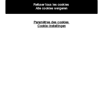
Refuser tous les cookies
Alle cookies weigeren
Paramètres des cookies
Hoeveelheid
Cookie-instellingen
−
+
€ 30,00
―
IN WINKELMANDJE
TEINT IDO