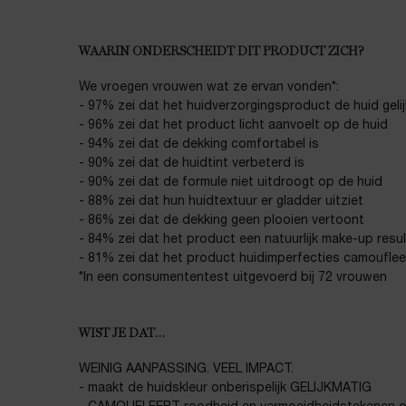
WAARIN ONDERSCHEIDT DIT PRODUCT ZICH?
We vroegen vrouwen wat ze ervan vonden*:
- 97% zei dat het huidverzorgingsproduct de huid geli
- 96% zei dat het product licht aanvoelt op de huid
- 94% zei dat de dekking comfortabel is
- 90% zei dat de huidtint verbeterd is
- 90% zei dat de formule niet uitdroogt op de huid
- 88% zei dat hun huidtextuur er gladder uitziet
- 86% zei dat de dekking geen plooien vertoont
- 84% zei dat het product een natuurlijk make-up resu
- 81% zei dat het product huidimperfecties camouflee
*In een consumententest uitgevoerd bij 72 vrouwen
WIST JE DAT…
WEINIG AANPASSING. VEEL IMPACT.
- maakt de huidskleur onberispelijk GELIJKMATIG