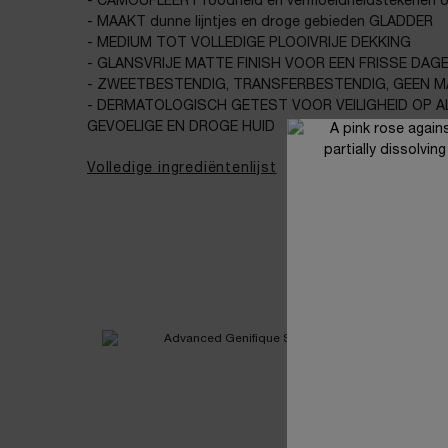
- CAMOUFLEERT roodheid en vermoeidheidstekenen o
- MAAKT dunne lijntjes en droge gebieden GLADDER
- MEDIUM TOT VOLLEDIGE PLOOIVRIJE DEKKING
- GLANSVRIJE MATTE FINISH VOOR EEN FRISSE DAG
- ZWEETBESTENDIG, TRANSFERBESTENDIG, GEEN 
- DERMATOLOGISCH GETEST VOOR VEILIGHEID OP AL
GEVOELIGE EN DROGE HUID
Volledige ingrediëntenlijst
THE PERFECT ROUTINE