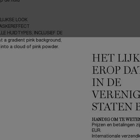
p de huid
ELIJKSE LOOK
MASKEREFFECT
LE HUIDTYPES, INCLUSIEF DE
HET LIJ
EROP DA
IN DE
VERENI
STATEN 
HANDIG OM TE WETE
Prijzen en betalingen zij
EUR.
Internationale verzendk