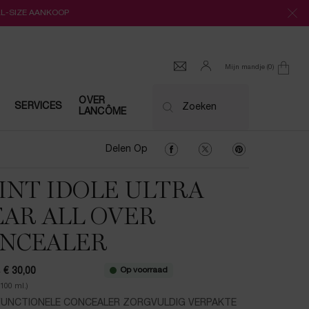
LL-SIZE AANKOOP
Mijn mandje
0
0 product
OVER
SERVICES
Zoeken
LANCÔME
Delen Op Facebook
Delen Op Twitter
Delen Op Pinter
Delen Op
INT IDOLE ULTRA
AR ALL OVER
NCEALER
Op voorraad
0
€ 30,00
ijs
prijs
/100 ml.)
FUNCTIONELE CONCEALER ZORGVULDIG VERPAKTE