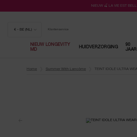
NIEUW 🍒 LA VIE EST BE
€ - BE (NL)
Klantenservice
NIEUW LONGEVITY
90
HUIDVERZORGING
MD
JAAR
Hoofdinhoud
Home
Summer With Lancôme
TEINT IDOLE ULTRA W