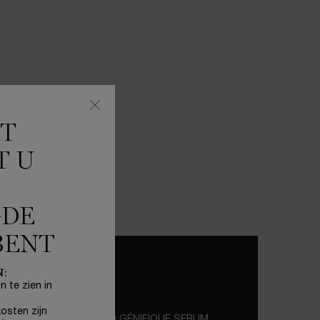
KT
T U
GDE
BENT
N:
n te zien in
osten zijn
ADVANCED GÉNIFIQUE SERUM