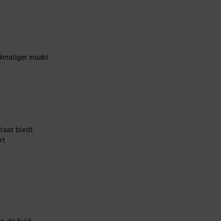
jkmatiger maakt
ltaat biedt
rt