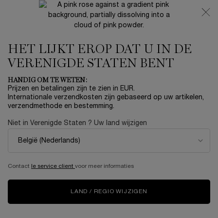
NIEUW 🍒 LA VIE EST BELLE VERY CHERRY | ONTVANG
EEN LUXE POUCH EN MINI CADEAU BIJ JOUW FULL-SIZE
AANKOOP
HET LIJKT EROP DAT U IN DE
0
Mijn
0 product
mandje
VERENIGDE STATEN BENT
Hoofdinhoud
Home
HANDIG OM TE WETEN:
Prijzen en betalingen zijn te zien in EUR.
UV EXPERT SUPRA SCREEN
Internationale verzendkosten zijn gebaseerd op uw artikelen,
verzendmethode en bestemming.
SPF 50+
Niet in Verenigde Staten ? Uw land wijzigen
€ 56,00
Op voorraad
DAGELIJKSE ANTI-PHOTO-AGING UV-BESCHERMING Een
innovatieve UV-serumformule met SPF 50+ tegen ...
Meer
informatie
Contact
le service client
voor meer informaties
4.5
(6)
Schrijf een beoordeling
Lees
LAND / REGIO WIJZIGEN
6
beoordelingen.
Dezelfde
paginalink.
NIEUW