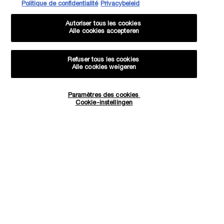
Politique de confidentialité
Privacybeleid
Autoriser tous les cookies
Alle cookies accepteren
Refuser tous les cookies
Alle cookies weigeren
Paramètres des cookies
Hoeveelheid
Cookie-instellingen
−
+
€ 56,00
―
IN WINKELMANDJE
UV EXPERT