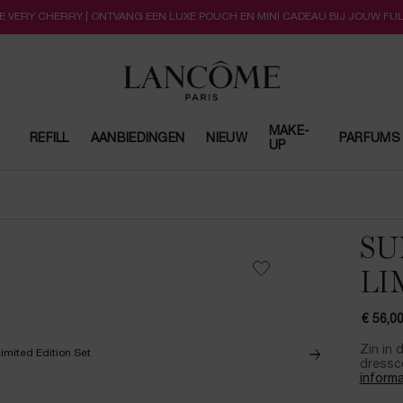
LLE VERY CHERRY | ONTVANG EEN LUXE POUCH EN MINI CADEAU BIJ JOUW FU
MAKE-
REFILL
AANBIEDINGEN
NIEUW
PARFUMS
UP
SU
LI
€ 56,0
Zin in
dressco
informa