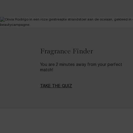
PDP Description Section Accordion on Mobile
pdp-section-full-two-columns-image_layout
pdp-section-services-Fragrance
Fragrance Finder
You are 2 minutes away from your perfect
match!
TAKE THE QUIZ
pdp-section-compare-summer-sets-collection