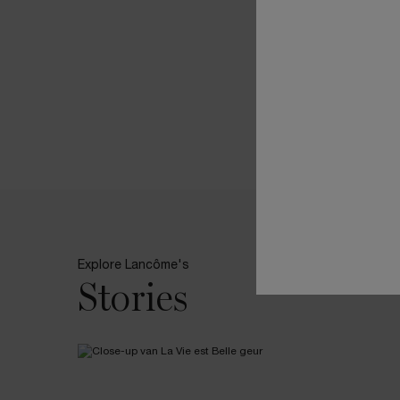
Intensity •
D
ARTICLE
Hoe vind je jouw 'signature fragrance' – Parfumti
Explore Lancôme's
Stories
LEES MEER