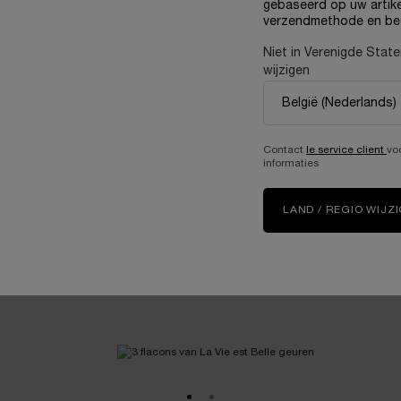
gebaseerd op uw artike
verzendmethode en be
Intensity •
Niet in Verenigde Stat
wijzigen
ISCOVER
DISCOVER
Contact
le service client
vo
informaties
LAND / REGIO WIJZ
ARTICLE
ps
Een nachtelijke routine van Franse parfums 
LEES MEER