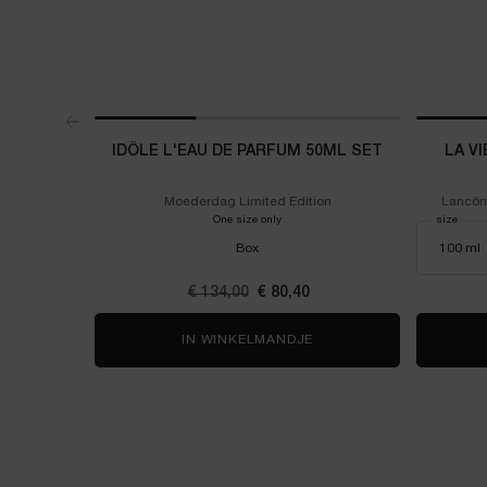
IDÔLE L'EAU DE PARFUM 50ML SET
LA V
Moederdag Limited Edition
Lancôm
One size only
for Idôle L'Eau De Parfum 50ml Set
Select a
size
for La
Box
Oude prijs
€ 134,00
Nieuwe prijs
€ 80,40
IN WINKELMANDJE
IDÔLE L'EAU DE PARFUM