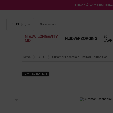
NIEUW 🍒 LA VIE EST BE
€ - BE (NL)
Klantenservice
NIEUW LONGEVITY
90
HUIDVERZORGING
MD
JAAR
Hoofdinhoud
Home
SETS
Summer Essentials Limited Edition Set
LIMITED EDITION