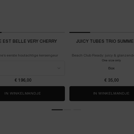
IE EST BELLE VERY CHERRY
JUICY TUBES TRIO SUMME
e’s eerste houtachtige kersengeur
Beach Club Ready: juicy & glanzende 
drie iconische smaken.
 Vie est Belle Very Cherry
One size only
for Juicy
Box
€ 196,00
€ 35,00
 50ML SET
IN WINKELMANDJE
LA VIE EST BELLE VERY CHERRY
IN WINKELMANDJE
J