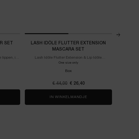
R SET
LASH IDÔLE FLUTTER EXTENSION
HY
MASCARA SET
lippen, in
Lash Idôle Flutter Extension & Lip Idôle
Oogset
Butterglow™ Set
 Tubes Trio Summer Set
One size only
for Lash Idôle Flutter Extension Mascara S
Box
Oude prijs
€ 44,00
Nieuwe prijs
€ 26,40
UICY TUBES TRIO SUMMER SET
IN WINKELMANDJE
LASH IDÔLE FLUTTER EX