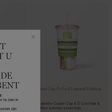
KT
T U
GDE
BENT
Summer Cup Ô Cool Limited Edition
d Edition
Set
N:
n te zien in
Your favorite Cooler Cup & Ô Cool Hair &
Oui Juicy &
Body Mist summer essentials.
osten zijn
.