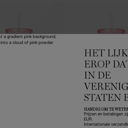
HET LIJ
EROP DA
IN DE
VERENI
STATEN 
p Ô Zenith Limited Edition
Summer Cup Ô Oui Limite
Set
HANDIG OM TE WETE
Prijzen en betalingen zij
e Cooler Cup & Ô Zenith Hair &
EUR.
Your favorite Cooler Cup & Ô 
ummer essentials.
Internationale verzendk
Body Mist summer essentials