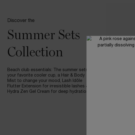
Discover the
Summer Sets
Collection
Beach club essentials: The summer sets,
your favorite cooler cup, a Hair & Body
Mist to change your mood, Lash Idôle
Flutter Extension for irresistible lashes &
Hydra Zen Gel Cream for deep hydration!
Summer Cu
Set
Your favorit
Body Mist s