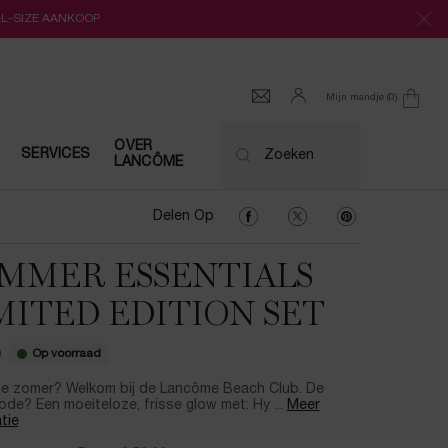
LL-SIZE AANKOOP
Mijn mandje
0
0 product
OVER
SERVICES
Zoeken
LANCÔME
Delen Op Facebook
Delen Op Twitter
Delen Op Pinter
Delen Op
MMER ESSENTIALS
MITED EDITION SET
Op voorraad
0
 de zomer? Welkom bij de Lancôme Beach Club. De
de? Een moeiteloze, frisse glow met: Hy ...
Meer
tie