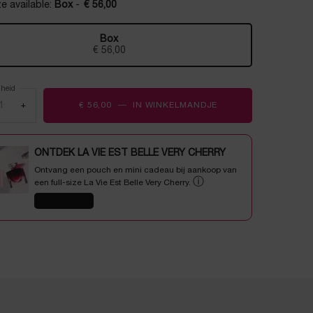
e available:
Box
-
€ 56,00
Box
Geselecteerd
, 1 of 1
€ 56,00
lheid
+
€ 56,00
―
IN WINKELMANDJE
SUMMER ESSENTIALS
ONTDEK LA VIE EST BELLE VERY CHERRY
Ontvang een pouch en mini cadeau bij aankoop van
ⓘ
een full-size La Vie Est Belle Very Cherry.
SHOP NU