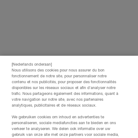
privacybeleid
raadplegen.
Deze site wordt beschermd door Cloudflare en het privacybeleid en de
gebruiksvoorwaarden zijn van toepassing.
AANMELDEN
NEEM CONTACT OP
De klantenservice van Lancôme staat tot je beschikking. Neem
[Nederlands onderaan]
contact met ons op!
Nous utilisons des cookies pour nous assurer du bon
fonctionnement de notre site, pour personnaliser notre
Via telefoon: +32 28 44 00 03 (9h00 - 17h00 | Maandag –
contenu et nos publicités, pour proposer des fonctionnalités
Vrijdag)
disponibles sur les réseaux sociaux et afin d’analyser notre
Via e-mail
trafic. Nous partageons également des informations, quant à
votre navigation sur notre site, avec nos partenaires
FABRIKANTINFORMATIE
analytiques, publicitaires et de réseaux sociaux.
LANCOME PARIS
14, rue Royale - 75008 Paris France
We gebruiken cookies om inhoud en advertenties te
Info.conso@be.lancome.com
personaliseren, sociale mediafuncties aan te bieden en ons
verkeer te analyseren. We delen ook informatie over uw
gebruik van onze site met onze partners voor sociale media,
Aankoopoptie