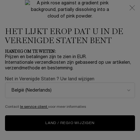
NIEUW 🍒 LA VIE EST BELLE VERY CHERRY | ONTVANG
EEN LUXE POUCH EN MINI CADEAU BIJ JOUW FULL-SIZE
AANKOOP
HET LIJKT EROP DAT U IN DE
0
Mijn
0 product
mandje
VERENIGDE STATEN BENT
Hoofdinhoud
...
SETS
Dozen
HANDIG OM TE WETEN:
Prijzen en betalingen zijn te zien in EUR.
Internationale verzendkosten zijn gebaseerd op uw artikelen,
€ 44,00
Op voorraad
verzendmethode en bestemming.
Niet in Verenigde Staten ? Uw land wijzigen
Contact
le service client
voor meer informaties
Losse producten kopen
LAND / REGIO WIJZIGEN
HYPNÔSE MASCARA
Mascara voor volume op maat