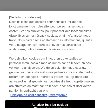
partnerwebsites en sociale netwerken, en om de prestaties van onze
marketingactiviteiten te meten. Je kunt jouw toestemming te allen tijde
intrekken via de afmeldlink in onze elektronische communicatie. Voor meer
informatie over de verwerking van jouw gegevens en rechten kun je ons
[Nederlands onderaan]
privacybeleid
raadplegen.
Nous utilisons des cookies pour nous assurer du bon
fonctionnement de notre site, pour personnaliser notre
Deze site wordt beschermd door Cloudflare en het privacybeleid en de
contenu et nos publicités, pour proposer des fonctionnalités
gebruiksvoorwaarden zijn van toepassing.
disponibles sur les réseaux sociaux et afin d’analyser notre
trafic. Nous partageons également des informations, quant à
votre navigation sur notre site, avec nos partenaires
AANMELDEN
analytiques, publicitaires et de réseaux sociaux.
We gebruiken cookies om inhoud en advertenties te
personaliseren, sociale mediafuncties aan te bieden en ons
NEEM CONTACT OP
verkeer te analyseren. We delen ook informatie over uw
De klantenservice van Lancôme staat tot je beschikking. Neem
gebruik van onze site met onze partners voor sociale media,
contact met ons op!
reclame en analytics. Doordat u verder klikt op deze site
Via telefoon: +32 28 44 00 03 (9h00 - 17h00 | Maandag –
aanvaardt u het gebruik van cookies die het mogelijk maken
Vrijdag)
advertenties op maat aan te bieden door ons of door derde
Via e-mail
partijen in opdracht van ons.
Politique de confidentialité
Privacybeleid
FABRIKANTINFORMATIE
Autoriser tous les cookies
LANCOME PARIS