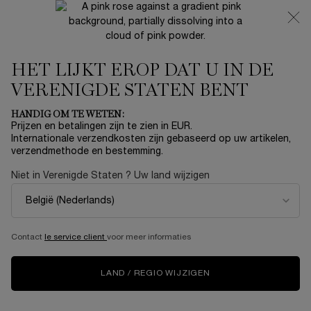
NIEUW 🍒 LA VIE EST BELLE VERY CHERRY | ONTVANG
EEN LUXE POUCH EN MINI CADEAU BIJ JOUW FULL-SIZE
AANKOOP
HET LIJKT EROP DAT U IN DE
0
Mijn
0 product
mandje
VERENIGDE STATEN BENT
Hoofdinhoud
ER ZIJN GEEN RESULTATEN GEVONDEN
HANDIG OM TE WETEN:
Prijzen en betalingen zijn te zien in EUR.
Internationale verzendkosten zijn gebaseerd op uw artikelen,
Sorteer op
SORTEER OP
verzendmethode en bestemming.
Top Rated
VERFIJNEN
458 producten
FILTERMENU
Niet in Verenigde Staten ? Uw land wijzigen
NIEUW
NIEUW
Contact
le service client
voor meer informaties
LAND / REGIO WIJZIGEN