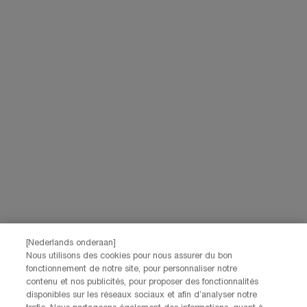
gepersonaliseerde aanbiedingen te doen via directe communicatie van
Lancôme, evenals via advertenties van haar verschillende merken op
partnerwebsites en sociale netwerken, en om de prestaties van onze
marketingactiviteiten te meten. Je kunt jouw toestemming te allen tijde
intrekken via de afmeldlink in onze elektronische communicatie. Voor meer
informatie over de verwerking van jouw gegevens en rechten kun je ons
privacybeleid
raadplegen.
Deze site wordt beschermd door Cloudflare en het privacybeleid en de
gebruiksvoorwaarden zijn van toepassing.
AANMELDEN
NEEM CONTACT OP
De klantenservice van Lancôme staat tot je beschikking. Neem
contact met ons op!
[Nederlands onderaan]
Via telefoon: +32 28 44 00 03 (9h00 - 17h00 | Maandag –
Nous utilisons des cookies pour nous assurer du bon
Vrijdag)
fonctionnement de notre site, pour personnaliser notre
Via e-mail
contenu et nos publicités, pour proposer des fonctionnalités
disponibles sur les réseaux sociaux et afin d’analyser notre