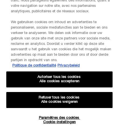
trafic. Nous partageons également des informations, quant à
FABRIKANTINFORMATIE
votre navigation sur notre site, avec nos partenaires
LANCOME PARIS
analytiques, publicitaires et de réseaux sociaux.
14, rue Royale - 75008 Paris France
Info.conso@be.lancome.com
We gebruiken cookies om inhoud en advertenties te
personaliseren, sociale mediafuncties aan te bieden en ons
verkeer te analyseren. We delen ook informatie over uw
Aankoopoptie
gebruik van onze site met onze partners voor sociale media,
reclame en analytics. Doordat u verder klikt op deze site
€ - BE (NL)
aanvaardt u het gebruik van cookies die het mogelijk maken
advertenties op maat aan te bieden door ons of door derde
partijen in opdracht van ons.
Politique de confidentialité
Privacybeleid
© Lancôme
Autoriser tous les cookies
Alle cookies accepteren
Refuser tous les cookies
Alle cookies weigeren
Sitemap
Voorwaarden
Veelgestelde vragen
Algemene voorwaarden
Neem contact met ons op
-20% KORTING OP JE VOLGENDE BESTELLING!
Paramètres des cookies
Verzenden en retourneren
Cookiebeheer
Privacybeleid
Cookie-instellingen
EXCLUSIEVE AANBIEDINGEN