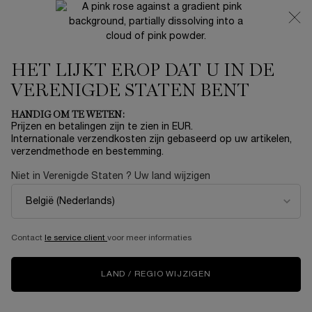
NIEUW 🍒 LA VIE EST BELLE VERY CHERRY | ONTVANG
EEN LUXE POUCH EN MINI CADEAU BIJ JOUW FULL-SIZE
AANKOOP
HET LIJKT EROP DAT U IN DE
0
Mijn
0 product
mandje
VERENIGDE STATEN BENT
Hoofdinhoud
HOMEPAGE
EVENTS
TRY A UNIQUE WEDDING MAKEUP LOOK BY
HANDIG OM TE WETEN:
LANCÔME
Prijzen en betalingen zijn te zien in EUR.
Internationale verzendkosten zijn gebaseerd op uw artikelen,
verzendmethode en bestemming.
ONE WEDDING, TWO
Niet in Verenigde Staten ? Uw land wijzigen
LOOKS — BE WEDDING
BELLE WITH LANCÔME!
Contact
le service client
voor meer informaties
One Wedding, Two Looks — BE Wedding Belle with Lancôme! Try
a unique Wedding Makeup look by Lancôme
LAND / REGIO WIJZIGEN
The choices surrounding your wedding day seem unlimited.