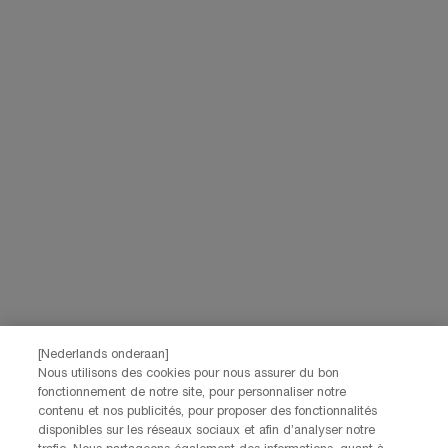
privacybeleid
raadplegen.
Deze site wordt beschermd door Cloudflare en het privacybeleid en de
gebruiksvoorwaarden zijn van toepassing.
AANMELDEN
NEEM CONTACT OP
De klantenservice van Lancôme staat tot je beschikking. Neem
contact met ons op!
Via telefoon: +32 28 44 00 03 (9h00 - 17h00 | Maandag –
Vrijdag)
Via e-mail
FABRIKANTINFORMATIE
LANCOME PARIS
[Nederlands onderaan]
14, rue Royale - 75008 Paris France
Nous utilisons des cookies pour nous assurer du bon
Info.conso@be.lancome.com
fonctionnement de notre site, pour personnaliser notre
contenu et nos publicités, pour proposer des fonctionnalités
disponibles sur les réseaux sociaux et afin d’analyser notre
Aankoopoptie