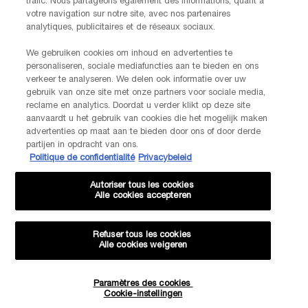
trafic. Nous partageons également des informations, quant à
votre navigation sur notre site, avec nos partenaires
analytiques, publicitaires et de réseaux sociaux.
€ - BE (NL)
We gebruiken cookies om inhoud en advertenties te
personaliseren, sociale mediafuncties aan te bieden en ons
verkeer te analyseren. We delen ook informatie over uw
gebruik van onze site met onze partners voor sociale media,
© Lancôme
reclame en analytics. Doordat u verder klikt op deze site
aanvaardt u het gebruik van cookies die het mogelijk maken
advertenties op maat aan te bieden door ons of door derde
partijen in opdracht van ons.
Politique de confidentialité
Privacybeleid
Sitemap
Voorwaarden
Veelgestelde vragen
Algemene voorwaarden
Neem contact met ons op
Autoriser tous les cookies
Alle cookies accepteren
Verzenden en retourneren
Cookiebeheer
Privacybeleid
Refuser tous les cookies
Alle cookies weigeren
-20% KORTING OP JE VOLGENDE BESTELLING!
Paramètres des cookies
Cookie-instellingen
EXCLUSIEVE AANBIEDINGEN