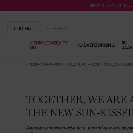
NIEUW 🍒 LA VIE EST BE
€ - BE (NL)
Klantenservice
NIEUW LONGEVITY
90
HUIDVERZORGING
MD
JAAR
Hoofdinhoud
HOMEPAGINA
PARFUM
IDÔLE AURA — ZONNIGE BLOEMENGE
TOGETHER, WE ARE A
THE NEW SUN-KISSE
Discover Lancôme's Idôle Aura, a brand-new eau de parfu