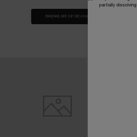
BRENG ME OP DE HOOGTE
WANNEER IDÔLE A
B