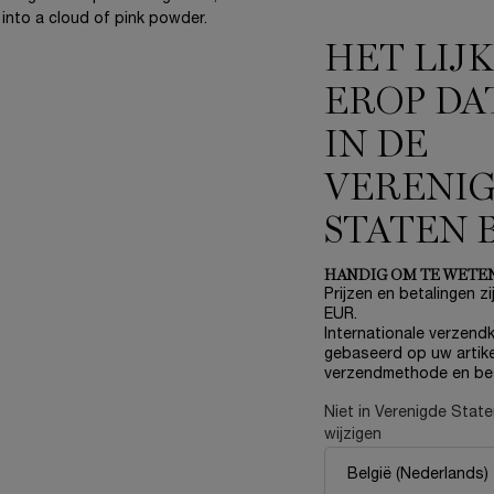
€ 105,00
€ 146,00
HET LIJ
URA BESCHIKBAAR IS
RENG ME OP DE HOOGTE
WANNEER Ô DE LANCÔME BESCHIKBAAR IS
BRENG ME OP DE HOOGTE
EROP DA
IN DE
VERENI
STATEN 
HANDIG OM TE WETE
Prijzen en betalingen zij
EUR.
Internationale verzendk
gebaseerd op uw artike
verzendmethode en be
Niet in Verenigde Stat
wijzigen