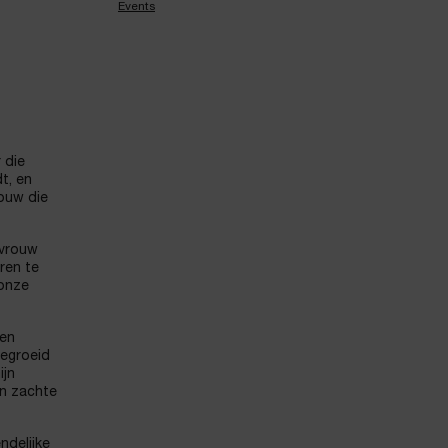
Events
 die
t, en
rouw die
 vrouw
ren te
 onze
zen
gegroeid
ijn
en zachte
ndelijke