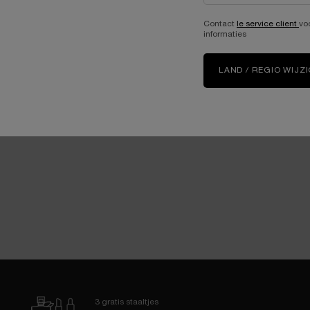
Contact
le service client
vo
informaties
LAND / REGIO WIJZ
3 gratis staaltjes