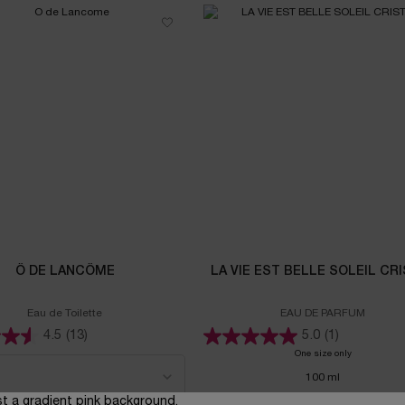
Ô DE LANCÔME
LA VIE EST BELLE SOLEIL CR
Eau de Toilette
EAU DE PARFUM
4.5
(13)
5.0
(1)
Ô de Lancôme
One size only
for LA VIE 
100 ml