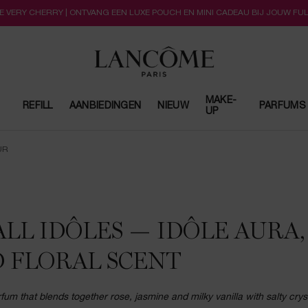
LLE VERY CHERRY | ONTVANG EEN LUXE POUCH EN MINI CADEAU BIJ JOUW FU
MAKE-
REFILL
AANBIEDINGEN
NIEUW
PARFUMS
UP
UR
LL IDÔLES — IDÔLE AURA,
D FLORAL SCENT
m that blends together rose, jasmine and milky vanilla with salty crys