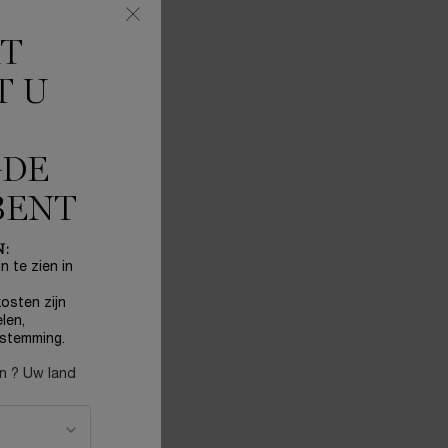
KT
WANNEER LA VIE EST BELLE SOLEIL CRISTAL BESCHIKBAAR IS
T U
GDE
BENT
N:
n te zien in
osten zijn
len,
stemming.
en ? Uw land