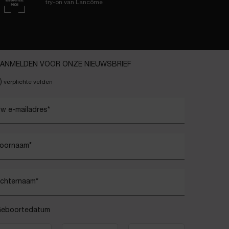
try-on van Lancôme
ANMELDEN VOOR ONZE NIEUWSBRIEF
)
verplichte velden
w e-mailadres
*
oornaam
*
chternaam
*
eboortedatum