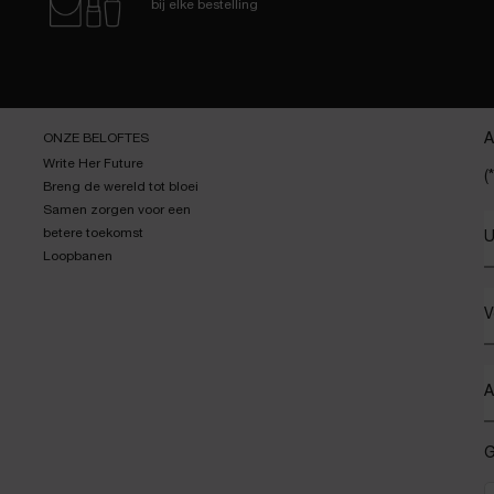
bij elke bestelling
ONZE BELOFTES
A
Write Her Future
(*
Breng de wereld tot bloei
Samen zorgen voor een
betere toekomst
U
Loopbanen
V
A
G