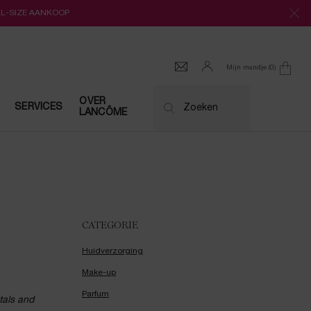
LL-SIZE AANKOOP
Mijn mandje
0
0 product
OVER
SERVICES
Zoeken
LANCÔME
CATEGORIE
Huidverzorging
Make-up
Parfum
tals and