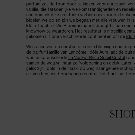
parfum zet de toon door te kiezen voor duurzaam ver
vanille, die fatsoenlijke werkomstandigheden en redel
een opmerkelijke en sterke verbintenis voor de toeko
bloeien we op en zijn we begaan met alle vrouwen in I
Idôle Togehter We Bloom-initiatief draagt bij aan een
knowhow te waarderen. Het resultaat is mogelijk gemaa
gekomen uit drie verschillende continenten om de
Idôl
Wees een van de eersten die deze bloemige eau de pa
de parfumfamilie van Lancôme.
Idôle Aura
laat de buit
warme sprankelende
La Vie Est Belle Soleil Cristal
rond
samen de weg vrij naar zelfvoldoening en geluk. Laten 
gelijk zijn: idols in de maak, op weg naar gemeenschap
elk van hen een boodschap recht uit het hart laat hore
SHOP