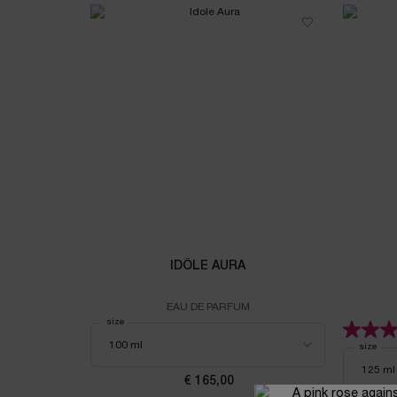
IDÔLE AURA
EAU DE PARFUM
Select a
size
for Idôle Aura
Select a
size
for 
€ 165,00