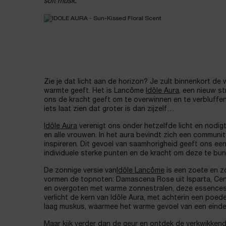
soft musk.
Zie je dat licht aan de horizon? Je zult binnenkort de
warmte geeft. Het is Lancôme
Idôle Aura
, een nieuw s
ons de kracht geeft om te overwinnen en te verbluffen
iets laat zien dat groter is dan zijzelf…
Idôle Aura
verenigt ons onder hetzelfde licht en nodigt
en alle vrouwen. In het aura bevindt zich een communi
inspireren. Dit gevoel van saamhorigheid geeft ons e
individuele sterke punten en de kracht om deze te bun
De zonnige versie van
Idôle Lancôme
is een zoete en z
vormen de topnoten: Damascena Rose uit Isparta, Cent
en overgoten met warme zonnestralen, deze essence
verlicht de kern van Idôle Aura, met achterin een poed
laag muskus, waarmee het warme gevoel van een einde
Maar kijk verder dan de geur en ontdek de verkwikkend