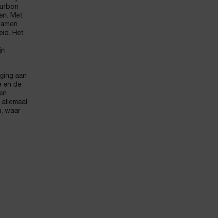
ourbon
en. Met
Samen
eid. Het
jn
ging aan
e en de
ken
 allemaal
n, waar