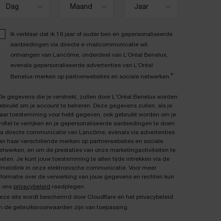
Ik verklaar dat ik 16 jaar of ouder ben en gepersonaliseerde
aanbiedingen via directe e-mailcommunicatie wil
ontvangen van Lancôme, onderdeel van L’Oréal Benelux,
evenals gepersonaliseerde advertenties van L’Oréal
*
Benelux-merken op partnerwebsites en sociale netwerken.
De gegevens die je verstrekt, zullen door L'Oréal Benelux worden
ebruikt om je account te beheren. Deze gegevens zullen, als je
aar toestemming voor hebt gegeven, ook gebruikt worden om je
rofiel te verrijken en je gepersonaliseerde aanbiedingen te doen
ia directe communicatie van Lancôme, evenals via advertenties
an haar verschillende merken op partnerwebsites en sociale
etwerken, en om de prestaties van onze marketingactiviteiten te
eten. Je kunt jouw toestemming te allen tijde intrekken via de
fmeldlink in onze elektronische communicatie. Voor meer
nformatie over de verwerking van jouw gegevens en rechten kun
e ons
privacybeleid
raadplegen.
eze site wordt beschermd door Cloudflare en het privacybeleid
n de gebruiksvoorwaarden zijn van toepassing.