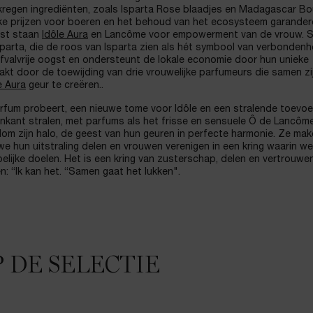
kregen ingrediënten, zoals Isparta Rose blaadjes en Madagascar B
ijke prijzen voor boeren en het behoud van het ecosysteem garander
mst staan
Idôle Aura
en Lancôme voor empowerment van de vrouw. 
sparta, die de roos van Isparta zien als hét symbool van verbondenh
 afvalvrije oogst en ondersteunt de lokale economie door hun unieke
kt door de toewijding van drie vrouwelijke parfumeurs die samen zi
e Aura
geur te creëren..
rfum probeert, een nieuwe tome voor Idôle en een stralende toevoe
enkant stralen, met parfums als het frisse en sensuele Ô de Lancôm
om zijn halo, de geest van hun geuren in perfecte harmonie. Ze ma
we hun uitstraling delen en vrouwen verenigen in een kring waarin we
pelijke doelen. Het is een kring van zusterschap, delen en vertrouwe
n: “Ik kan het. “Samen gaat het lukken".
 DE SELECTIE