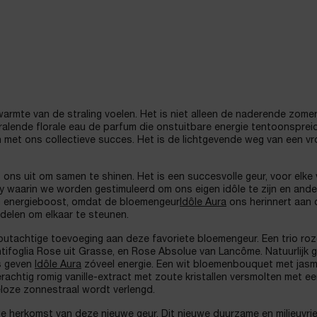
 warmte van de straling voelen. Het is niet alleen de naderende zomer
tralende florale eau de parfum die onstuitbare energie tentoonspreid
 met ons collectieve succes. Het is de lichtgevende weg van een v
 ons uit om samen te shinen. Het is een succesvolle geur, voor elke
ty waarin we worden gestimuleerd om ons eigen idôle te zijn en ande
en energieboost, omdat de bloemengeur
Idôle Aura
ons herinnert aan
delen om elkaar te steunen.
outachtige toevoeging aan deze favoriete bloemengeur. Een trio ro
ifoglia Rose uit Grasse, en Rose Absolue van Lancôme. Natuurlijk 
s geven
Idôle Aura
zóveel energie. Een wit bloemenbouquet met jasm
erachtig romig vanille-extract met zoute kristallen versmolten met e
loze zonnestraal wordt verlengd.
e herkomst van deze nieuwe geur. Dit nieuwe duurzame en milieuvrie