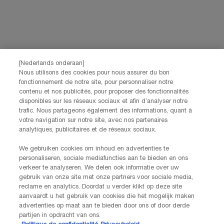
NEEM CONTACT OP
De klantenservice van Lancôme staat tot je beschikking. Neem
contact met ons op!
Via telefoon: +32 28 44 00 03 (9h00 - 17h00 | Maandag –
Vrijdag)
Via e-mail
[Nederlands onderaan]
Nous utilisons des cookies pour nous assurer du bon
fonctionnement de notre site, pour personnaliser notre
FABRIKANTINFORMATIE
contenu et nos publicités, pour proposer des fonctionnalités
LANCOME PARIS
disponibles sur les réseaux sociaux et afin d’analyser notre
14, rue Royale - 75008 Paris France
trafic. Nous partageons également des informations, quant à
Info.conso@be.lancome.com
votre navigation sur notre site, avec nos partenaires
analytiques, publicitaires et de réseaux sociaux.
Aankoopoptie
We gebruiken cookies om inhoud en advertenties te
personaliseren, sociale mediafuncties aan te bieden en ons
€ - BE (NL)
verkeer te analyseren. We delen ook informatie over uw
gebruik van onze site met onze partners voor sociale media,
reclame en analytics. Doordat u verder klikt op deze site
aanvaardt u het gebruik van cookies die het mogelijk maken
advertenties op maat aan te bieden door ons of door derde
© Lancôme
partijen in opdracht van ons.