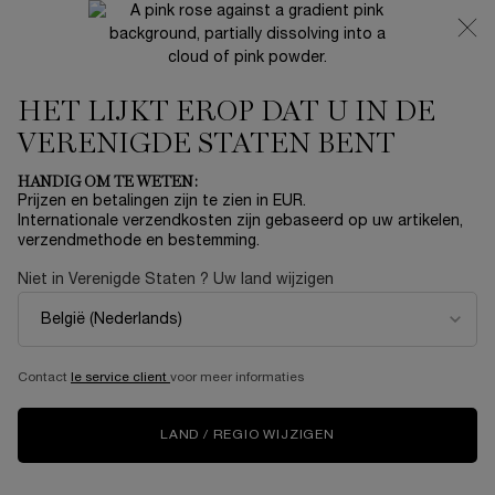
NIEUW 🍒 LA VIE EST BELLE VERY CHERRY | ONTVANG
EEN LUXE POUCH EN MINI CADEAU BIJ JOUW FULL-SIZE
AANKOOP
HET LIJKT EROP DAT U IN DE
0
Mijn
0 product
mandje
VERENIGDE STATEN BENT
Hoofdinhoud
HOMEPAGINA
EVENTS
BESTEMMING: HAPPINESS
HANDIG OM TE WETEN:
Prijzen en betalingen zijn te zien in EUR.
Internationale verzendkosten zijn gebaseerd op uw artikelen,
BESTEMMING:
verzendmethode en bestemming.
HAPPINESS − WELKOM
Niet in Verenigde Staten ? Uw land wijzigen
AAN BOORD VAN DEZE
REIS NAAR BEAUTY
Contact
le service client
voor meer informaties
LAND / REGIO WIJZIGEN
Hallo beauties, dit is jullie gezagvoerder. Welkom aan boord van
deze Air Lancôme-vlucht. De bestemming van vandaag?
Happiness! We nemen jouw beauty heel serieus. Dus laat het