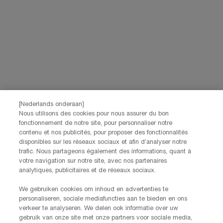
privacybeleid
raadplegen.
Deze site wordt beschermd door Cloudflare en het privacybeleid en de
gebruiksvoorwaarden zijn van toepassing.
AANMELDEN
NEEM CONTACT OP
De klantenservice van Lancôme staat tot je beschikking. Neem
[Nederlands onderaan]
contact met ons op!
Nous utilisons des cookies pour nous assurer du bon
fonctionnement de notre site, pour personnaliser notre
Via telefoon: +32 28 44 00 03 (9h00 - 17h00 | Maandag –
contenu et nos publicités, pour proposer des fonctionnalités
Vrijdag)
disponibles sur les réseaux sociaux et afin d’analyser notre
Via e-mail
trafic. Nous partageons également des informations, quant à
votre navigation sur notre site, avec nos partenaires
FABRIKANTINFORMATIE
analytiques, publicitaires et de réseaux sociaux.
LANCOME PARIS
14, rue Royale - 75008 Paris France
We gebruiken cookies om inhoud en advertenties te
Info.conso@be.lancome.com
personaliseren, sociale mediafuncties aan te bieden en ons
verkeer te analyseren. We delen ook informatie over uw
gebruik van onze site met onze partners voor sociale media,
Aankoopoptie