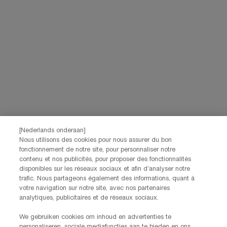
marketingactiviteiten te meten. Je kunt jouw toestemming te allen tijde
intrekken via de afmeldlink in onze elektronische communicatie. Voor meer
informatie over de verwerking van jouw gegevens en rechten kun je ons
privacybeleid
raadplegen.
Deze site wordt beschermd door Cloudflare en het privacybeleid en de
gebruiksvoorwaarden zijn van toepassing.
AANMELDEN
NEEM CONTACT OP
[Nederlands onderaan]
De klantenservice van Lancôme staat tot je beschikking. Neem
Nous utilisons des cookies pour nous assurer du bon
contact met ons op!
fonctionnement de notre site, pour personnaliser notre
Via telefoon: +32 28 44 00 03 (9h00 - 17h00 | Maandag –
contenu et nos publicités, pour proposer des fonctionnalités
Vrijdag)
disponibles sur les réseaux sociaux et afin d’analyser notre
Via e-mail
trafic. Nous partageons également des informations, quant à
votre navigation sur notre site, avec nos partenaires
analytiques, publicitaires et de réseaux sociaux.
FABRIKANTINFORMATIE
LANCOME PARIS
We gebruiken cookies om inhoud en advertenties te
14, rue Royale - 75008 Paris France