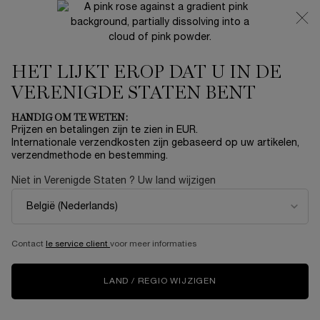
NIEUW 🍒 LA VIE EST BELLE VERY CHERRY | ONTVANG
EEN LUXE POUCH EN MINI CADEAU BIJ JOUW FULL-SIZE
AANKOOP
HET LIJKT EROP DAT U IN DE
0
Mijn
0 product
mandje
VERENIGDE STATEN BENT
Hoofdinhoud
HOMEPAGE
SKINCARE
ALL ABOUT THE SKIN MICROBIOME
HANDIG OM TE WETEN:
Prijzen en betalingen zijn te zien in EUR.
Internationale verzendkosten zijn gebaseerd op uw artikelen,
THE NEXT BIG THING IN
verzendmethode en bestemming.
SKINCARE? THE SKIN
Niet in Verenigde Staten ? Uw land wijzigen
MICROBIOME
Contact
le service client
voor meer informaties
Welcome to the future of skincare
LAND / REGIO WIJZIGEN
If you’ve ever taken a probiotic, eaten yogurt, or sipped on a
glass of kombucha, you were feeding the trillion-strong
community of benevolent microorganisms that make up your