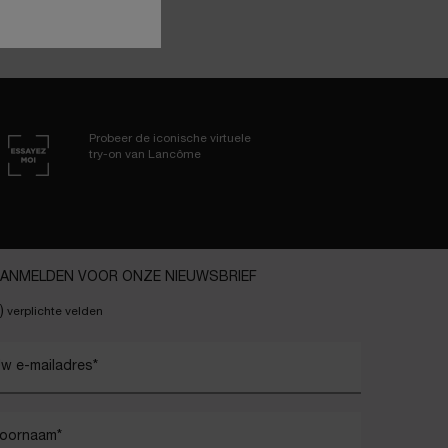
Probeer de iconische virtuele
try-on van Lancôme
ANMELDEN VOOR ONZE NIEUWSBRIEF
)
verplichte velden
w e-mailadres
*
oornaam
*