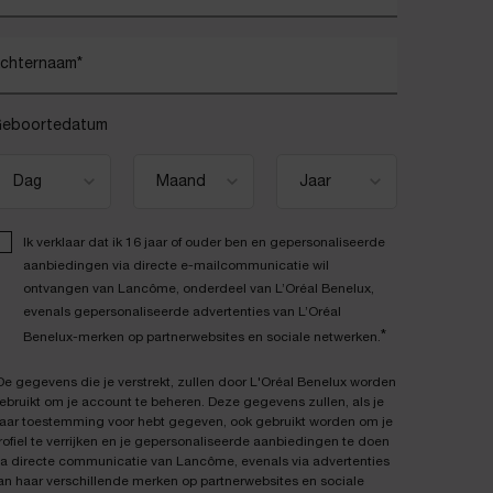
chternaam
*
eboortedatum
Ik verklaar dat ik 16 jaar of ouder ben en gepersonaliseerde
aanbiedingen via directe e-mailcommunicatie wil
ontvangen van Lancôme, onderdeel van L’Oréal Benelux,
evenals gepersonaliseerde advertenties van L’Oréal
*
Benelux-merken op partnerwebsites en sociale netwerken.
De gegevens die je verstrekt, zullen door L'Oréal Benelux worden
ebruikt om je account te beheren. Deze gegevens zullen, als je
aar toestemming voor hebt gegeven, ook gebruikt worden om je
rofiel te verrijken en je gepersonaliseerde aanbiedingen te doen
ia directe communicatie van Lancôme, evenals via advertenties
an haar verschillende merken op partnerwebsites en sociale