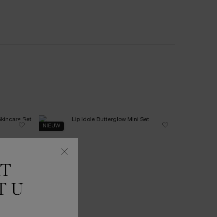
LOSS
NIEUW
NIEUW
KT
T U