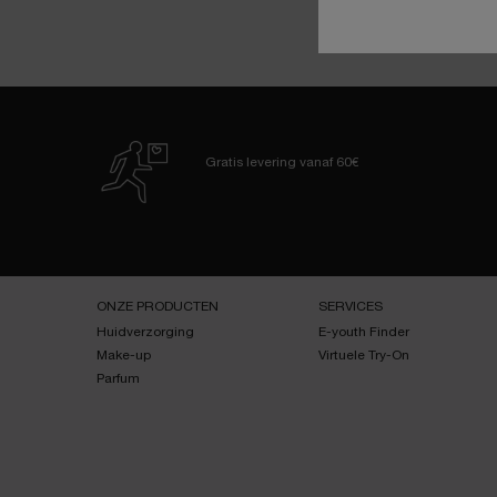
Gratis levering
vanaf 60€
Navigatie voettekst
ONZE PRODUCTEN
SERVICES
Huidverzorging
E-youth Finder
Make-up
Virtuele Try-On
Parfum