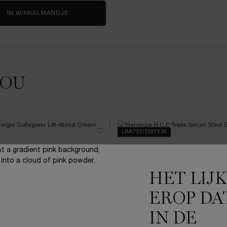
IN WINKELMANDJE
LIP IDÔLE JUICYTREAT™ - OIL-IN-GLOSS LIPG
JOU
LIMITED EDITION
HET LIJ
EROP DA
IN DE