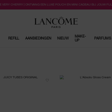
LLE VERY CHERRY | ONTVANG EEN LUXE POUCH EN MINI CADEAU BIJ JOUW FU
MAKE-
REFILL
AANBIEDINGEN
NIEUW
PARFUMS
UP