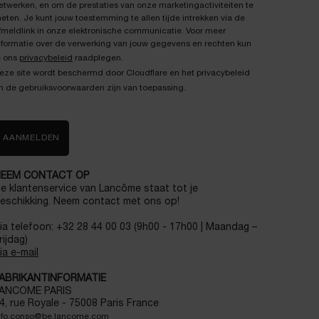
etwerken, en om de prestaties van onze marketingactiviteiten te
eten. Je kunt jouw toestemming te allen tijde intrekken via de
fmeldlink in onze elektronische communicatie. Voor meer
nformatie over de verwerking van jouw gegevens en rechten kun
e ons
privacybeleid
raadplegen.
eze site wordt beschermd door Cloudflare en het privacybeleid
n de gebruiksvoorwaarden zijn van toepassing.
AANMELDEN
EEM CONTACT OP
e klantenservice van Lancôme staat tot je
eschikking. Neem contact met ons op!
ia telefoon: +32 28 44 00 03 (9h00 - 17h00 | Maandag –
rijdag)
ia e-mail
ABRIKANTINFORMATIE
ANCOME PARIS
4, rue Royale - 75008 Paris France
nfo.conso@be.lancome.com