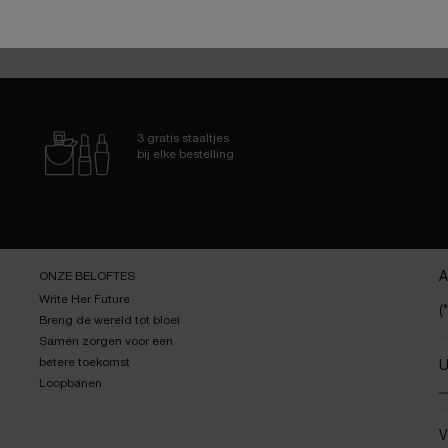
3 gratis staaltjes
bij elke bestelling
ONZE BELOFTES
A
Write Her Future
(*
Breng de wereld tot bloei
Samen zorgen voor een
betere toekomst
U
Loopbanen
V