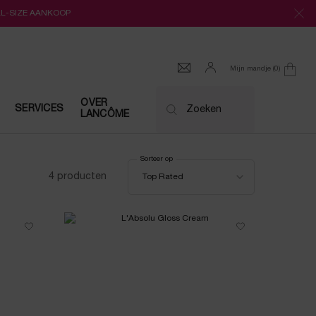
LL-SIZE AANKOOP
Mijn mandje
0
0 product
OVER
SERVICES
Zoeken
LANCÔME
Sorteer op
Sorteer op
4 producten
Top Rated