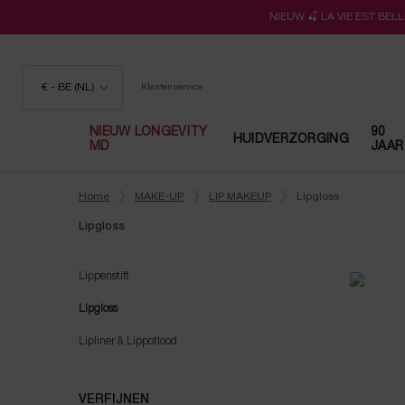
NIEUW 🍒 LA VIE EST BE
€ - BE (NL)
Klantenservice
NIEUW LONGEVITY
90
HUIDVERZORGING
MD
JAAR
Hoofdinhoud
Home
MAKE-UP
LIP MAKEUP
Lipgloss
Lipgloss
Lipgloss
Lippenstift
Lipgloss
Lipliner & Lippotlood
VERFIJNEN