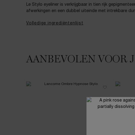
Le Stylo eyeliner is verkrijgbaar in tien rijk gepigmente
afwerkingen en een dubbel uiteinde met intrekbare du
Volledige ingrediëntenlijst
AANBEVOLEN VOOR 
JE HOUDT MISSCHIEN VAN