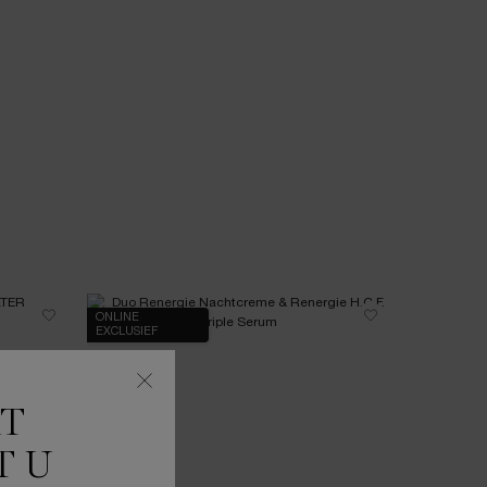
ONLINE
NIEUW
EXCLUSIEF
KT
T U