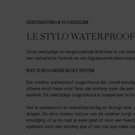
BESCHRIJVING & VOORDELEN
PDP Product description section
LE STYLO WATERPROOF
Onze veelzijdige en langhoudende khôl liner is van bi
een verbeterde formule en een bijpassende kleurverpak
WAT JE NOG MEER MOET WETEN
Een creamy, waterproof oogpotlood dat zowel smudge
ultieme must-have voor fans van smokey eyes die een ri
eyeliner. Dit veelzijdige oogpotlood is soepel aan te b
Het is waterproof en waterbestendig en droogt snel, z
dragen. De ultra creamy textuur van de eyeliner zorgt
smudging, of je nu naar je werk gaat of voor een feestj
eyeliners voor een smokey eye of een cat eye make-up