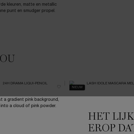
erde kleuren, matte en metallic
nne punt en smudger propel.
JOU
NIEUW
HET LIJ
EROP DA