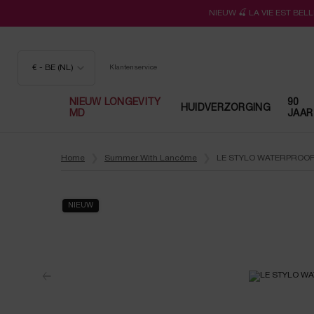
NIEUW 🍒 LA VIE EST BE
€ - BE (NL)
Klantenservice
NIEUW LONGEVITY
90
HUIDVERZORGING
MD
JAAR
Hoofdinhoud
Home
Summer With Lancôme
LE STYLO WATERPROO
NIEUW