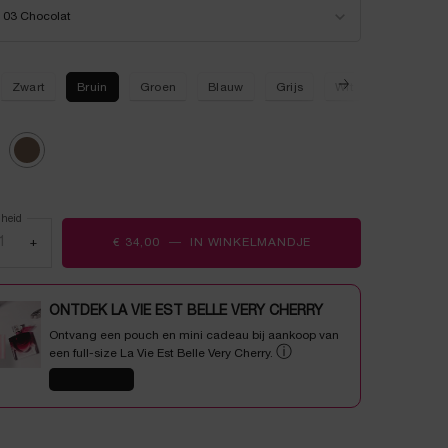
er een kleur voor LE STYLO WATERPROOF
Dezelfde
03 Chocolat
paginalink.
Zwart
Bruin
Groen
Blauw
Grijs
Wit
ecteerd
colat, 1 of 2
Geselecteerd
04 Bronze Riche, 2 of 2
lheid
+
€ 34,00
―
IN WINKELMANDJE
LE STYLO WATERPR
ONTDEK LA VIE EST BELLE VERY CHERRY
Ontvang een pouch en mini cadeau bij aankoop van
ⓘ
een full-size La Vie Est Belle Very Cherry.
SHOP NU