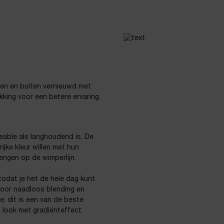
nnen en buiten vernieuwd met
king voor een betere ervaring.
able als langhoudend is. De
jke kleur willen met hun
rengen op de wimperlijn.
odat je het de hele dag kunt
 voor naadloos blending en
e; dit is een van de beste
 look met gradiënteffect.