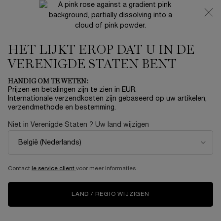
NIEUW 🍒 LA VIE EST BELLE VERY CHERRY | ONTVANG
EEN LUXE POUCH EN MINI CADEAU BIJ JOUW FULL-SIZE
AANKOOP
HET LIJKT EROP DAT U IN DE
0
Mijn
0 product
mandje
VERENIGDE STATEN BENT
Hoofdinhoud
HOMEPAGE
SKINCARE
EXACTLY WHY YOU NEED TO INCLUDE A FACE
HANDIG OM TE WETEN:
SERUM IN YOUR BEAUTY ROUTINE
Prijzen en betalingen zijn te zien in EUR.
Internationale verzendkosten zijn gebaseerd op uw artikelen,
verzendmethode en bestemming.
EXACTLY WHY YOU
Niet in Verenigde Staten ? Uw land wijzigen
NEED TO INCLUDE A
FACE SERUM IN YOUR
Contact
le service client
voor meer informaties
BEAUTY ROUTINE
LAND / REGIO WIJZIGEN
Think you can get by without a good face serum? Here’s why the
magical fluids should be the true VIPs in your daily skincare