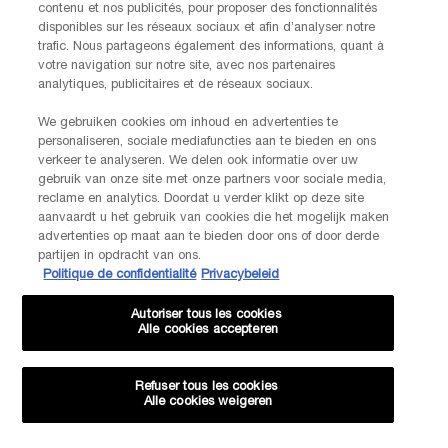
contenu et nos publicités, pour proposer des fonctionnalités
LANCOME PARIS
disponibles sur les réseaux sociaux et afin d’analyser notre
14, rue Royale - 75008 Paris France
trafic. Nous partageons également des informations, quant à
Info.conso@be.lancome.com
votre navigation sur notre site, avec nos partenaires
analytiques, publicitaires et de réseaux sociaux.
Aankoopoptie
We gebruiken cookies om inhoud en advertenties te
personaliseren, sociale mediafuncties aan te bieden en ons
€ - BE (NL)
verkeer te analyseren. We delen ook informatie over uw
gebruik van onze site met onze partners voor sociale media,
reclame en analytics. Doordat u verder klikt op deze site
aanvaardt u het gebruik van cookies die het mogelijk maken
advertenties op maat aan te bieden door ons of door derde
© Lancôme
partijen in opdracht van ons.
Politique de confidentialité
Privacybeleid
Autoriser tous les cookies
Alle cookies accepteren
Sitemap
Voorwaarden
Veelgestelde vragen
Algemene voorwaarden
Neem contact met ons op
Refuser tous les cookies
Verzenden en retourneren
Cookiebeheer
Privacybeleid
Alle cookies weigeren
-20% KORTING OP JE VOLGENDE BESTELLING!
EXCLUSIEVE AANBIEDINGEN