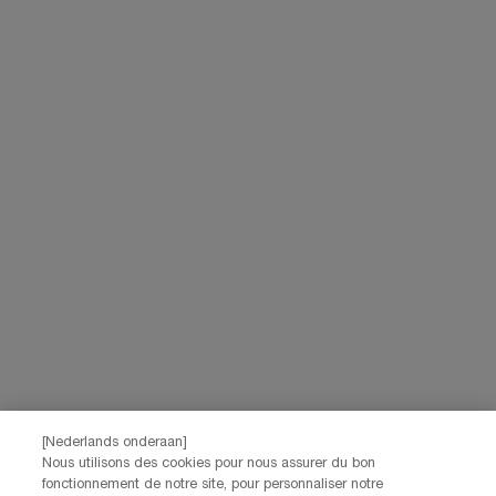
gepersonaliseerde aanbiedingen te doen via directe communicatie van
Lancôme, evenals via advertenties van haar verschillende merken op
partnerwebsites en sociale netwerken, en om de prestaties van onze
marketingactiviteiten te meten. Je kunt jouw toestemming te allen tijde
intrekken via de afmeldlink in onze elektronische communicatie. Voor meer
informatie over de verwerking van jouw gegevens en rechten kun je ons
privacybeleid
raadplegen.
Deze site wordt beschermd door Cloudflare en het privacybeleid en de
gebruiksvoorwaarden zijn van toepassing.
AANMELDEN
NEEM CONTACT OP
De klantenservice van Lancôme staat tot je beschikking. Neem
contact met ons op!
Via telefoon: +32 28 44 00 03 (9h00 - 17h00 | Maandag –
Vrijdag)
Via e-mail
[Nederlands onderaan]
Nous utilisons des cookies pour nous assurer du bon
fonctionnement de notre site, pour personnaliser notre
FABRIKANTINFORMATIE