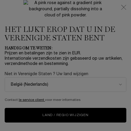
NIEUW 🍒 LA VIE EST BELLE VERY CHERRY | ONTVANG
EEN LUXE POUCH EN MINI CADEAU BIJ JOUW FULL-SIZE
AANKOOP
HET LIJKT EROP DAT U IN DE
0
Mijn
0 product
mandje
VERENIGDE STATEN BENT
Hoofdinhoud
Home
Summer With Lancôme
HANDIG OM TE WETEN:
Prijzen en betalingen zijn te zien in EUR.
JUICY TUBES ORIGINAL
Internationale verzendkosten zijn gebaseerd op uw artikelen,
verzendmethode en bestemming.
€ 25,00
Op voorraad
Niet in Verenigde Staten ? Uw land wijzigen
(€ 166,67/100 ml.)
Lancôme Juicy Tubes Original Lipgloss Een hoogglanzende
en hydraterende lipgloss voor een goed g ...
Meer informatie
4.8
(19)
Schrijf een beoordeling
Contact
le service client
voor meer informaties
Lees
19
beoordelingen.
Dezelfde
LAND / REGIO WIJZIGEN
paginalink.