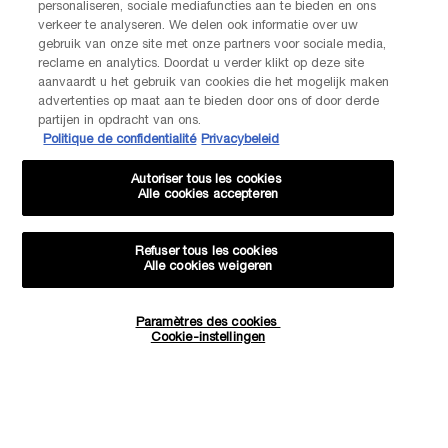
personaliseren, sociale mediafuncties aan te bieden en ons
verkeer te analyseren. We delen ook informatie over uw
gebruik van onze site met onze partners voor sociale media,
reclame en analytics. Doordat u verder klikt op deze site
aanvaardt u het gebruik van cookies die het mogelijk maken
advertenties op maat aan te bieden door ons of door derde
partijen in opdracht van ons.
Politique de confidentialité
Privacybeleid
Autoriser tous les cookies
Alle cookies accepteren
Refuser tous les cookies
Alle cookies weigeren
Paramètres des cookies
Hoeveelheid
Cookie-instellingen
−
+
€ 25,00
―
IN WINKELMANDJE
JUICY TUB