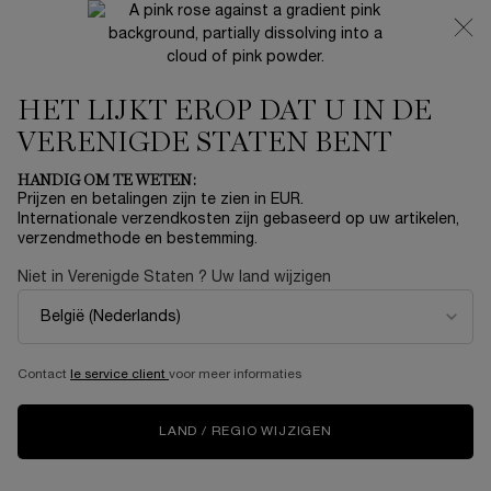
NIEUW 🍒 LA VIE EST BELLE VERY CHERRY | ONTVANG
EEN LUXE POUCH EN MINI CADEAU BIJ JOUW FULL-SIZE
AANKOOP
HET LIJKT EROP DAT U IN DE
0
Mijn
0 product
mandje
VERENIGDE STATEN BENT
Hoofdinhoud
Home
Summer With Lancôme
HANDIG OM TE WETEN:
Prijzen en betalingen zijn te zien in EUR.
JUICY TUBES ORIGINAL
Internationale verzendkosten zijn gebaseerd op uw artikelen,
verzendmethode en bestemming.
€ 25,00
Op voorraad
Niet in Verenigde Staten ? Uw land wijzigen
(€ 166,67/100 ml.)
Lancôme Juicy Tubes Original Lipgloss Een hoogglanzende
en hydraterende lipgloss voor een goed g ...
Meer informatie
4.8
(19)
Schrijf een beoordeling
Contact
le service client
voor meer informaties
Lees
19
beoordelingen.
Dezelfde
LAND / REGIO WIJZIGEN
paginalink.