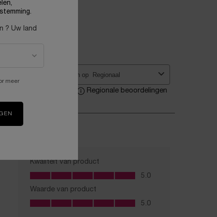
len,
stemming.
en ? Uw land
or meer
IGEN