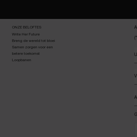
ONZE BELOFTES
A
Write Her Future
(*
Breng de wereld tot bloei
Samen zorgen voor een
betere toekomst
U
Loopbanen
V
A
G