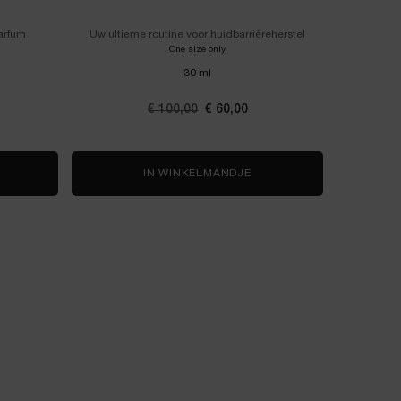
arfum
Uw ultieme routine voor huidbarrièreherstel
Jouw f
 OR DIE
One size only
for Génifique 30ml Dagroutine
30 ml
n 8
L, 7 van 8
PENCIL, 8 van 8
Oude prijs
€ 100,00
Nieuwe prijs
€ 60,00
OSE OR DIE
IN WINKELMANDJE
GÉNIFIQUE 30ML DAGRO