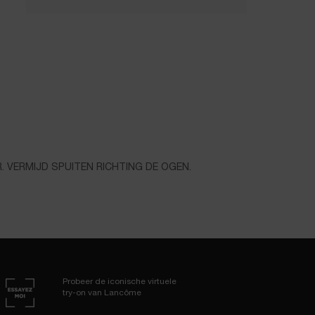
VERMIJD SPUITEN RICHTING DE OGEN.
Probeer de iconische virtuele
try-on van Lancôme