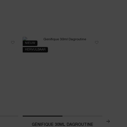
NIEUW
NIEUW
HERVULBAAR
GÉNIFIQUE 30ML DAGROUTINE
Ô ZE