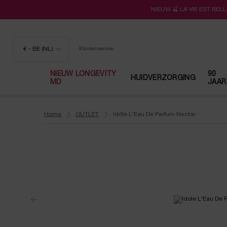
NIEUW 🍒 LA VIE EST BE
€ - BE (NL)
Klantenservice
NIEUW LONGEVITY
90
HUIDVERZORGING
MD
JAAR
Hoofdinhoud
Home
OUTLET
Idôle L'Eau De Parfum Nectar