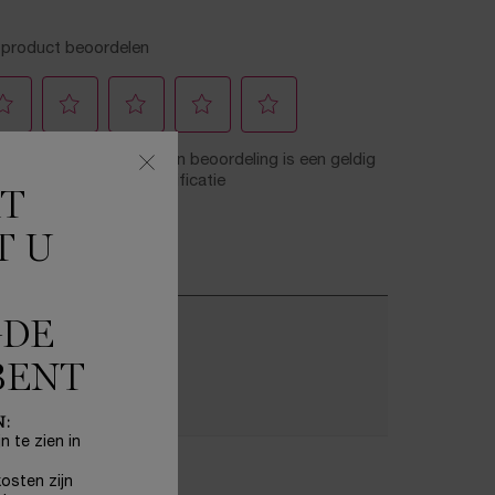
KT
T U
GDE
BENT
N:
n te zien in
osten zijn