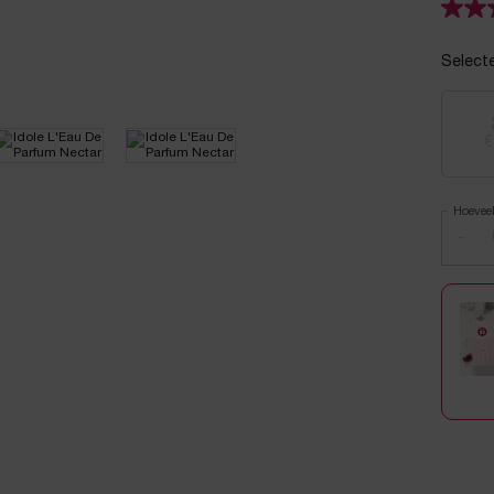
Select
€
Hoevee
−