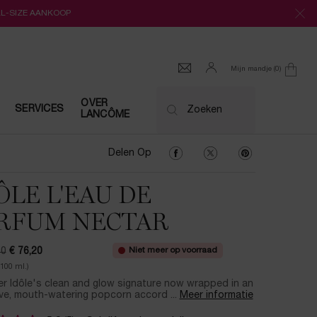
LL-SIZE AANKOOP
Mijn mandje
0
0 product
OVER
SERVICES
Zoeken
LANCÔME
Delen Op Facebook
Delen Op Twitter
Delen Op Pinter
Delen Op
ÔLE L'EAU DE
RFUM NECTAR
Niet meer op voorraad
00
€ 76,20
ijs
prijs
/100 ml.)
r Idôle's clean and glow signature now wrapped in an
ve, mouth-watering popcorn accord ...
Meer informatie