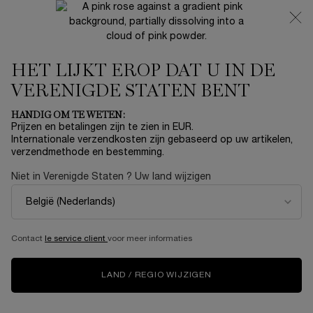
NIEUW 🍒 LA VIE EST BELLE VERY CHERRY | ONTVANG
EEN LUXE POUCH EN MINI CADEAU BIJ JOUW FULL-SIZE
AANKOOP
HET LIJKT EROP DAT U IN DE
0
Mijn
0 product
mandje
VERENIGDE STATEN BENT
Hoofdinhoud
Home
Summer With Lancôme
HANDIG OM TE WETEN:
Prijzen en betalingen zijn te zien in EUR.
HYPNÔSE MASCARA
Internationale verzendkosten zijn gebaseerd op uw artikelen,
verzendmethode en bestemming.
€ 44,00
Op voorraad
Niet in Verenigde Staten ? Uw land wijzigen
(€ 709,68/100 ml.)
Lancôme Hypnôse Mascara Zwart Een intens, zwarte blik
met de iconische mascara van Lancôme Ontde ...
Meer
informatie
Contact
le service client
voor meer informaties
5.0
(5)
Schrijf een beoordeling
Lees
5
beoordelingen.
LAND / REGIO WIJZIGEN
Dezelfde
paginalink.