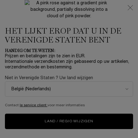
NIEUW 🍒 LA VIE EST BELLE VERY CHERRY | ONTVANG
EEN LUXE POUCH EN MINI CADEAU BIJ JOUW FULL-SIZE
AANKOOP
HET LIJKT EROP DAT U IN DE
0
Mijn
0 product
mandje
VERENIGDE STATEN BENT
Hoofdinhoud
Home
Summer With Lancôme
HANDIG OM TE WETEN:
Prijzen en betalingen zijn te zien in EUR.
HYPNÔSE EYESHADOW
Internationale verzendkosten zijn gebaseerd op uw artikelen,
verzendmethode en bestemming.
PALETTE
Niet in Verenigde Staten ? Uw land wijzigen
€ 70,00
Op voorraad
(€ 875,00/50 g.)
INTENS GEPIGMENTEERDE OOGSCHADUW
Contact
le service client
voor meer informaties
4.6
(5)
Schrijf een beoordeling
Lees
5
beoordelingen.
LAND / REGIO WIJZIGEN
Dezelfde
paginalink.