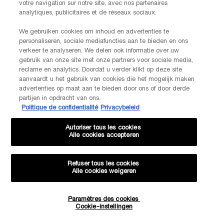
votre navigation sur notre site, avec nos partenaires
analytiques, publicitaires et de réseaux sociaux.
We gebruiken cookies om inhoud en advertenties te
personaliseren, sociale mediafuncties aan te bieden en ons
verkeer te analyseren. We delen ook informatie over uw
gebruik van onze site met onze partners voor sociale media,
reclame en analytics. Doordat u verder klikt op deze site
aanvaardt u het gebruik van cookies die het mogelijk maken
advertenties op maat aan te bieden door ons of door derde
partijen in opdracht van ons.
Politique de confidentialité
Privacybeleid
Autoriser tous les cookies
Alle cookies accepteren
VOOR ALLE VROUWEN EN ALLE OGEN
EEN ONEINDIGE KEUZE AAN EFFECTEN
JE HOUDT MISSCHIEN VAN
PDP Tabs
Refuser tous les cookies
BESCHRIJVING
VOORDELEN
INGREDIËNTEN
Alle cookies weigeren
Paramètres des cookies
Hoeveelheid
Cookie-instellingen
−
+
€ 70,00
―
IN WINKELMANDJE
HYPNÔSE 
INTENS GEPIGMENTEERDE OOGSCHADUW