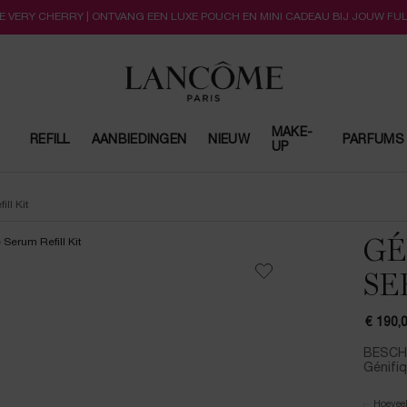
LLE VERY CHERRY | ONTVANG EEN LUXE POUCH EN MINI CADEAU BIJ JOUW FU
MAKE-
REFILL
AANBIEDINGEN
NIEUW
PARFUMS
UP
ll Kit
GÉ
SE
€ 190,
BESCHR
Génifiq
Hoevee