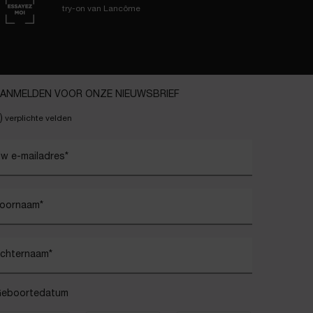
try-on van Lancôme
ANMELDEN VOOR ONZE NIEUWSBRIEF
)
verplichte velden
w e-mailadres
*
oornaam
*
chternaam
*
eboortedatum