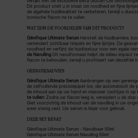
verrijkt met de exclusieve Beta Glucan-CM technologie
Dit product stelt u in staat om roodheid en fijne lijntj
de algehele huidkwaliteit te verbeteren, terwijl u duu
iconische flacon na te vullen.
WAT ZIJN DE VOORDELEN VAN DIT PRODUCT?
Génifique Ultimate Serum
Herstelt de huidbarrière, boo
vermindert zichtbaar rimpels en fijne lijntjes. De geav
roodheid en verfijnt de huidtextuur voor een egale tein
de Navulling
Dit navulformaat helpt de milieu-impact t
flacon te behouden, terwijl u profiteert van dezelfde h
GEBRUIKSADVIES
Génifique Ultimate Serum
Aanbrengen op een gereinigd
de zelfvullende precisiepipet los, die automatisch de
de inhoud aan op uw hand en masseer zachtjes in op h
te vullen:
Zodra uw flacon leeg is, verwijdert u de dop
Giet voorzichtig de inhoud van de navulling in uw orig
weer stevig vast. Uw serum is klaar voor gebruik.
DEZE SET BEVAT
Génifique Ultimate Serum - Navulbaar 50ml
Génifique Ultimate Serum Navulling 50ml