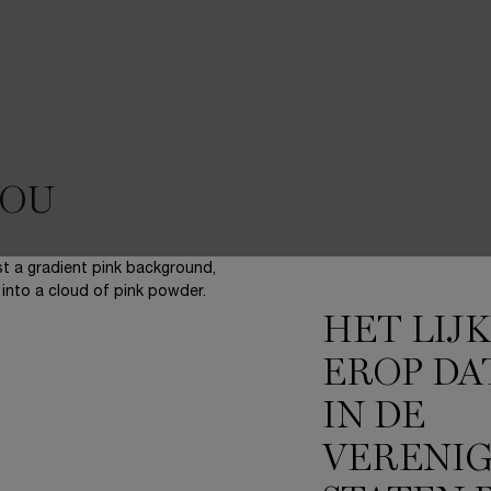
JOU
HET LIJ
EROP DA
IN DE
VERENI