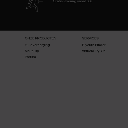
Gratis levering
vanaf 60€
Navigatie voettekst
ONZE PRODUCTEN
SERVICES
Huidverzorging
E-youth Finder
Make-up
Virtuele Try-On
Parfum