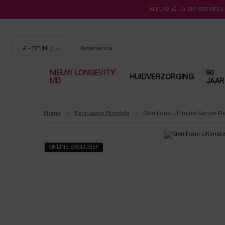
NIEUW 🍒 LA VIE EST BE
€ - BE (NL)
Klantenservice
NIEUW LONGEVITY
90
HUIDVERZORGING
MD
JAAR
Hoofdinhoud
Home
Exclusieve Bundels
Génifique Ultimate Serum Refi
ONLINE EXCLUSIEF