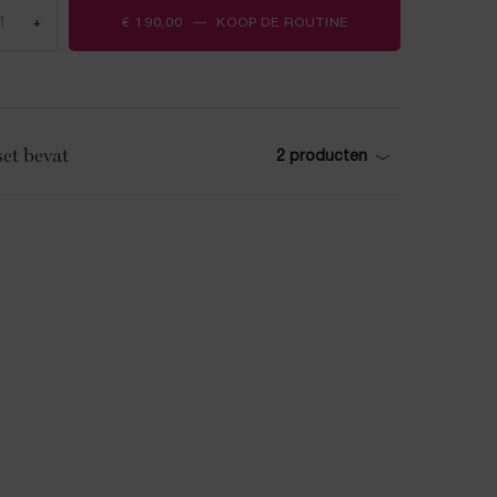
+
€ 190,00
―
KOOP DE ROUTINE
GÉNIFIQUE ULTIMAT
et bevat
2 producten