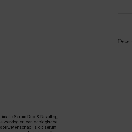
−
Deze s
ltimate Serum Duo & Navulling,
de werking en een ecologische
rstelwetenschap, is dit serum