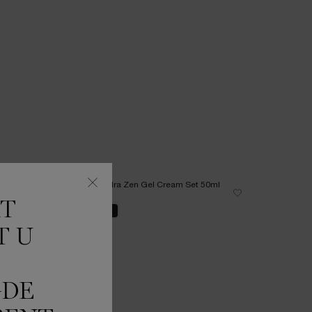
NIEUW
VIRTUELE T
KT
ON
HERVULBAAR
NIEUW
T U
GDE