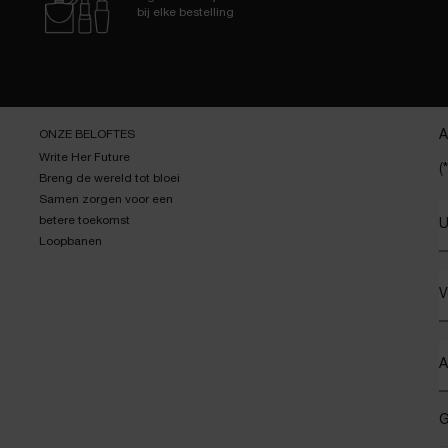
bij elke bestelling
ONZE BELOFTES
A
Write Her Future
(*
Breng de wereld tot bloei
Samen zorgen voor een
betere toekomst
U
Loopbanen
V
A
G