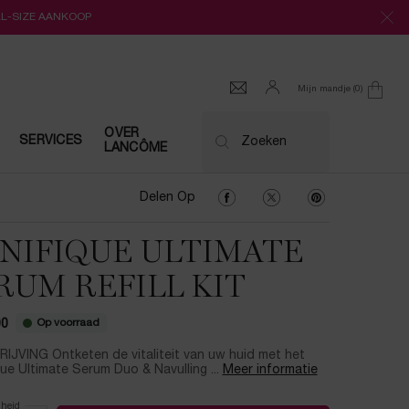
LL-SIZE AANKOOP
Mijn mandje
0
0 product
OVER
SERVICES
Zoeken
LANCÔME
Delen Op Facebook
Delen Op Twitter
Delen Op Pinter
Delen Op
NIFIQUE ULTIMATE
RUM REFILL KIT
Op voorraad
00
IJVING Ontketen de vitaliteit van uw huid met het
ue Ultimate Serum Duo & Navulling ...
Meer informatie
lheid