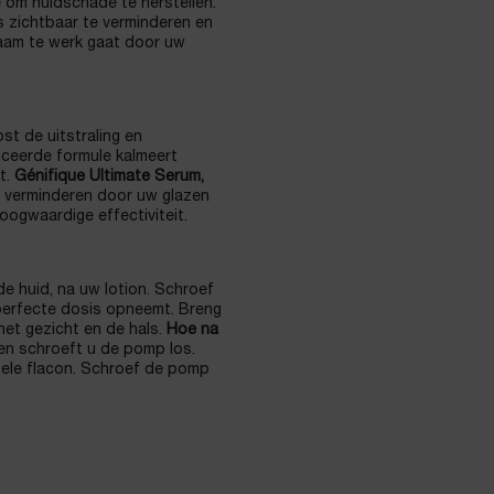
 om huidschade te herstellen.
es zichtbaar te verminderen en
rzaam te werk gaat door uw
st de uitstraling en
anceerde formule kalmeert
t.
Génifique Ultimate Serum,
e verminderen door uw glazen
oogwaardige effectiviteit.
e huid, na uw lotion. Schroef
 perfecte dosis opneemt. Breng
et gezicht en de hals.
Hoe na
 en schroeft u de pomp los.
inele flacon. Schroef de pomp