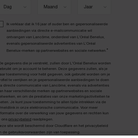
Ik verklaar dat ik 16 jaar of ouder ben en gepersonaliseerde
aanbiedingen via directe e-mailcommunicatie wil
ontvangen van Lancôme, onderdeel van L’Oréal Benelux,
evenals gepersonaliseerde advertenties van L’Oréal
*
Benelux-merken op partnerwebsites en sociale netwerken.
De gegevens die je verstrekt, zullen door L'Oréal Benelux worden
ebruikt om je account te beheren. Deze gegevens zullen, als je
aar toestemming voor hebt gegeven, ook gebruikt worden om je
rofiel te verrijken en je gepersonaliseerde aanbiedingen te doen
ia directe communicatie van Lancôme, evenals via advertenties
an haar verschillende merken op partnerwebsites en sociale
etwerken, en om de prestaties van onze marketingactiviteiten te
eten. Je kunt jouw toestemming te allen tijde intrekken via de
fmeldlink in onze elektronische communicatie. Voor meer
nformatie over de verwerking van jouw gegevens en rechten kun
e ons
privacybeleid
raadplegen.
eze site wordt beschermd door Cloudflare en het privacybeleid
n de gebruiksvoorwaarden zijn van toepassing.