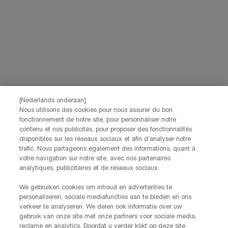
*
sociale netwerken.
*De gegevens die je verstrekt, zullen door L'Oréal Benelux worden gebruikt
om je account te beheren. Deze gegevens zullen, als je daar toestemming
voor hebt gegeven, ook gebruikt worden om je profiel te verrijken en je
gepersonaliseerde aanbiedingen te doen via directe communicatie van
Lancôme, evenals via advertenties van haar verschillende merken op
partnerwebsites en sociale netwerken, en om de prestaties van onze
marketingactiviteiten te meten. Je kunt jouw toestemming te allen tijde
intrekken via de afmeldlink in onze elektronische communicatie. Voor meer
informatie over de verwerking van jouw gegevens en rechten kun je ons
[Nederlands onderaan]
privacybeleid
raadplegen.
Nous utilisons des cookies pour nous assurer du bon
Deze site wordt beschermd door Cloudflare en het privacybeleid en de
fonctionnement de notre site, pour personnaliser notre
gebruiksvoorwaarden zijn van toepassing.
contenu et nos publicités, pour proposer des fonctionnalités
disponibles sur les réseaux sociaux et afin d’analyser notre
trafic. Nous partageons également des informations, quant à
votre navigation sur notre site, avec nos partenaires
AANMELDEN
analytiques, publicitaires et de réseaux sociaux.
We gebruiken cookies om inhoud en advertenties te
NEEM CONTACT OP
personaliseren, sociale mediafuncties aan te bieden en ons
De klantenservice van Lancôme staat tot je beschikking. Neem
verkeer te analyseren. We delen ook informatie over uw
contact met ons op!
gebruik van onze site met onze partners voor sociale media,
reclame en analytics. Doordat u verder klikt op deze site