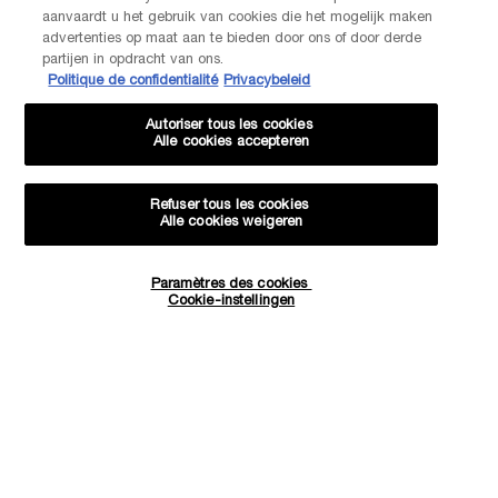
Via telefoon: +32 28 44 00 03 (9h00 - 17h00 | Maandag –
aanvaardt u het gebruik van cookies die het mogelijk maken
Vrijdag)
advertenties op maat aan te bieden door ons of door derde
Via e-mail
partijen in opdracht van ons.
Politique de confidentialité
Privacybeleid
FABRIKANTINFORMATIE
LANCOME PARIS
Autoriser tous les cookies
14, rue Royale - 75008 Paris France
Alle cookies accepteren
Info.conso@be.lancome.com
Refuser tous les cookies
Aankoopoptie
Alle cookies weigeren
€ - BE (NL)
Paramètres des cookies
Hoeveelheid
Cookie-instellingen
−
+
€ 84,60
―
IN WINKELMANDJE
GÉNIFIQUE
© Lancôme