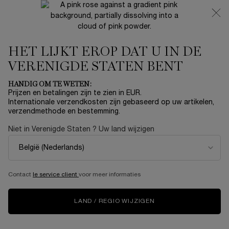
NIEUW 🍒 LA VIE EST BELLE VERY CHERRY | ONTVANG
EEN LUXE POUCH EN MINI CADEAU BIJ JOUW FULL-SIZE
AANKOOP
HET LIJKT EROP DAT U IN DE
0
Mijn
0 product
mandje
VERENIGDE STATEN BENT
Hoofdinhoud
Home
OUTLET
HANDIG OM TE WETEN:
Prijzen en betalingen zijn te zien in EUR.
GÉNIFIQUE ULTIMATE SERUM
Internationale verzendkosten zijn gebaseerd op uw artikelen,
verzendmethode en bestemming.
50ML SKINCARE SET
Niet in Verenigde Staten ? Uw land wijzigen
€ 84,60
Op voorraad
€ 141,00
Oude prijs
Nieuwe prijs
Deze Moederdag nodigt Lancôme je uit om de magie van je
kindertijd te herontdekken op een plek waar ...
Meer
informatie
Contact
le service client
voor meer informaties
LIMITED EDITION
LAND / REGIO WIJZIGEN