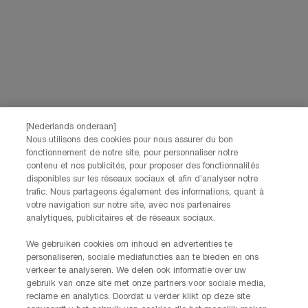
*De gegevens die je verstrekt, zullen door L'Oréal Benelux worden gebruikt
om je account te beheren. Deze gegevens zullen, als je daar toestemming
voor hebt gegeven, ook gebruikt worden om je profiel te verrijken en je
gepersonaliseerde aanbiedingen te doen via directe communicatie van
Lancôme, evenals via advertenties van haar verschillende merken op
partnerwebsites en sociale netwerken, en om de prestaties van onze
marketingactiviteiten te meten. Je kunt jouw toestemming te allen tijde
intrekken via de afmeldlink in onze elektronische communicatie. Voor meer
informatie over de verwerking van jouw gegevens en rechten kun je ons
[Nederlands onderaan]
privacybeleid
raadplegen.
Nous utilisons des cookies pour nous assurer du bon
fonctionnement de notre site, pour personnaliser notre
Deze site wordt beschermd door Cloudflare en het privacybeleid en de
contenu et nos publicités, pour proposer des fonctionnalités
gebruiksvoorwaarden zijn van toepassing.
disponibles sur les réseaux sociaux et afin d’analyser notre
trafic. Nous partageons également des informations, quant à
votre navigation sur notre site, avec nos partenaires
AANMELDEN
analytiques, publicitaires et de réseaux sociaux.
We gebruiken cookies om inhoud en advertenties te
personaliseren, sociale mediafuncties aan te bieden en ons
NEEM CONTACT OP
verkeer te analyseren. We delen ook informatie over uw
De klantenservice van Lancôme staat tot je beschikking. Neem
gebruik van onze site met onze partners voor sociale media,
contact met ons op!
reclame en analytics. Doordat u verder klikt op deze site