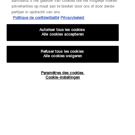
Via telefoon: +32 28 44 00 03 (9h00 - 17h00 | Maandag –
aanvaardt u het gebruik van cookies die het mogelijk maken
Vrijdag)
advertenties op maat aan te bieden door ons of door derde
Via e-mail
partijen in opdracht van ons.
Politique de confidentialité
Privacybeleid
FABRIKANTINFORMATIE
Autoriser tous les cookies
LANCOME PARIS
Alle cookies accepteren
14, rue Royale - 75008 Paris France
Info.conso@be.lancome.com
Refuser tous les cookies
Alle cookies weigeren
Aankoopoptie
Paramètres des cookies
Hoeveelheid
€ - BE (NL)
Cookie-instellingen
−
+
€ 63,00
―
IN WINKELMANDJE
GALATÉIS
© Lancôme