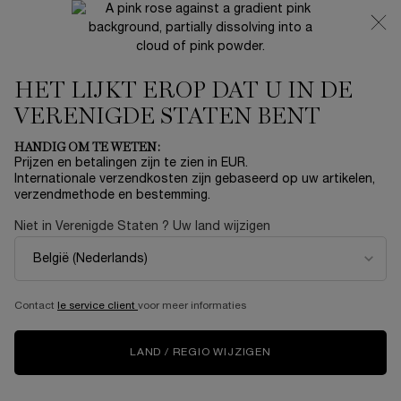
NIEUW 🍒 LA VIE EST BELLE VERY CHERRY | ONTVANG
EEN LUXE POUCH EN MINI CADEAU BIJ JOUW FULL-SIZE
AANKOOP
HET LIJKT EROP DAT U IN DE
0
Mijn
0 product
mandje
VERENIGDE STATEN BENT
Hoofdinhoud
Home
Summer With Lancôme
HANDIG OM TE WETEN:
Prijzen en betalingen zijn te zien in EUR.
GALATÉIS DOUCEUR
Internationale verzendkosten zijn gebaseerd op uw artikelen,
verzendmethode en bestemming.
€ 63,00
Op voorraad
Niet in Verenigde Staten ? Uw land wijzigen
(€ 15,75/100 ml.)
Lancôme Galatéis Douceur Reinigingsmelk De huid ademt en
ziet er natuurlijk mooi uit. Een vloeiba ...
Meer informatie
Contact
le service client
voor meer informaties
One size available:
400 ml
-
€ 63,00
(€ 15,75/100 ml.)
LAND / REGIO WIJZIGEN
400 ml