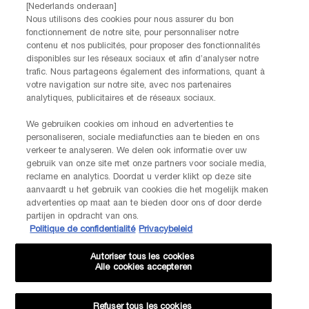
Achternaam
*
[Nederlands onderaan]
Nous utilisons des cookies pour nous assurer du bon
fonctionnement de notre site, pour personnaliser notre
Geboortedatum
contenu et nos publicités, pour proposer des fonctionnalités
disponibles sur les réseaux sociaux et afin d’analyser notre
trafic. Nous partageons également des informations, quant à
votre navigation sur notre site, avec nos partenaires
analytiques, publicitaires et de réseaux sociaux.
Ik verklaar dat ik 16 jaar of ouder ben en gepersonaliseerde
We gebruiken cookies om inhoud en advertenties te
aanbiedingen via directe e-mailcommunicatie wil ontvangen van
personaliseren, sociale mediafuncties aan te bieden en ons
Lancôme, onderdeel van L’Oréal Benelux, evenals gepersonaliseerde
verkeer te analyseren. We delen ook informatie over uw
advertenties van L’Oréal Benelux-merken op partnerwebsites en
gebruik van onze site met onze partners voor sociale media,
*
sociale netwerken.
reclame en analytics. Doordat u verder klikt op deze site
aanvaardt u het gebruik van cookies die het mogelijk maken
*De gegevens die je verstrekt, zullen door L'Oréal Benelux worden gebruikt
advertenties op maat aan te bieden door ons of door derde
om je account te beheren. Deze gegevens zullen, als je daar toestemming
partijen in opdracht van ons.
voor hebt gegeven, ook gebruikt worden om je profiel te verrijken en je
Politique de confidentialité
Privacybeleid
gepersonaliseerde aanbiedingen te doen via directe communicatie van
Lancôme, evenals via advertenties van haar verschillende merken op
Autoriser tous les cookies
partnerwebsites en sociale netwerken, en om de prestaties van onze
Alle cookies accepteren
marketingactiviteiten te meten. Je kunt jouw toestemming te allen tijde
intrekken via de afmeldlink in onze elektronische communicatie. Voor meer
informatie over de verwerking van jouw gegevens en rechten kun je ons
Refuser tous les cookies