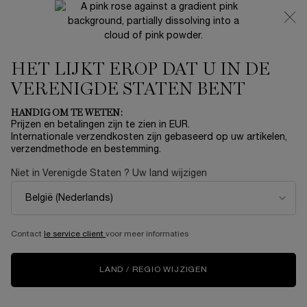
NIEUW 🍒 LA VIE EST BELLE VERY CHERRY | ONTVANG
EEN LUXE POUCH EN MINI CADEAU BIJ JOUW FULL-SIZE
AANKOOP
HET LIJKT EROP DAT U IN DE
0
Mijn
0 product
mandje
VERENIGDE STATEN BENT
Hoofdinhoud
Home
Summer With Lancôme
HANDIG OM TE WETEN:
Prijzen en betalingen zijn te zien in EUR.
CRAYON KHÔL
Internationale verzendkosten zijn gebaseerd op uw artikelen,
verzendmethode en bestemming.
€ 33,00
Op voorraad
Niet in Verenigde Staten ? Uw land wijzigen
(€ 916,67/50 g.)
Lancôme Crayon Khôl Eyeliner Geeft vorm aan de
oogcontour. Het Crayon Khôl is rijk aan kleurpigmen ...
Meer
informatie
Contact
le service client
voor meer informaties
5.0
(2)
Schrijf een beoordeling
Lees
2
beoordelingen.
LAND / REGIO WIJZIGEN
Dezelfde
paginalink.