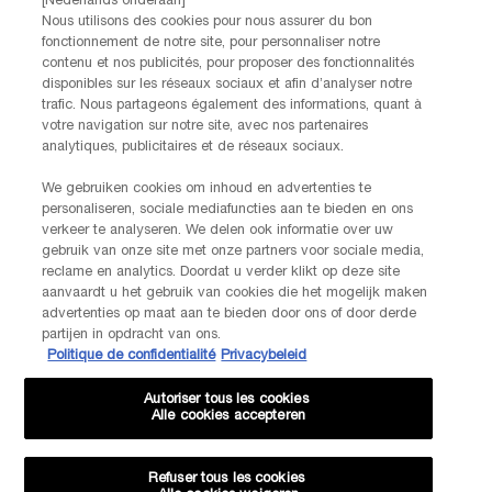
[Nederlands onderaan]
Nous utilisons des cookies pour nous assurer du bon
fonctionnement de notre site, pour personnaliser notre
AANMELDEN
contenu et nos publicités, pour proposer des fonctionnalités
disponibles sur les réseaux sociaux et afin d’analyser notre
trafic. Nous partageons également des informations, quant à
NEEM CONTACT OP
votre navigation sur notre site, avec nos partenaires
De klantenservice van Lancôme staat tot je beschikking. Neem
analytiques, publicitaires et de réseaux sociaux.
contact met ons op!
We gebruiken cookies om inhoud en advertenties te
Via telefoon: +32 28 44 00 03 (9h00 - 17h00 | Maandag –
personaliseren, sociale mediafuncties aan te bieden en ons
Vrijdag)
verkeer te analyseren. We delen ook informatie over uw
Via e-mail
gebruik van onze site met onze partners voor sociale media,
reclame en analytics. Doordat u verder klikt op deze site
aanvaardt u het gebruik van cookies die het mogelijk maken
FABRIKANTINFORMATIE
advertenties op maat aan te bieden door ons of door derde
LANCOME PARIS
partijen in opdracht van ons.
14, rue Royale - 75008 Paris France
Politique de confidentialité
Privacybeleid
Info.conso@be.lancome.com
Autoriser tous les cookies
Aankoopoptie
Alle cookies accepteren
€ - BE (NL)
Refuser tous les cookies