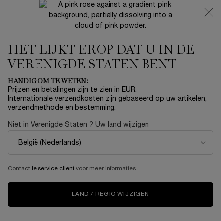
NIEUW 🍒 LA VIE EST BELLE VERY CHERRY | ONTVANG
EEN LUXE POUCH EN MINI CADEAU BIJ JOUW FULL-SIZE
AANKOOP
HET LIJKT EROP DAT U IN DE
0
Mijn
0 product
mandje
VERENIGDE STATEN BENT
Hoofdinhoud
Home
HUIDVERZORGING
HANDIG OM TE WETEN:
Prijzen en betalingen zijn te zien in EUR.
ABSOLUE LONGEVITY MD
Internationale verzendkosten zijn gebaseerd op uw artikelen,
verzendmethode en bestemming.
INTERCEPT THE SERUM
Niet in Verenigde Staten ? Uw land wijzigen
€ 195,00
Op voorraad
Ondersteund door L’Oréal Longevity Integrative Sciences™,
is deze revolutionaire Longevity huidverzo ...
Meer
informatie
Contact
le service client
voor meer informaties
NIEUW
LAND / REGIO WIJZIGEN