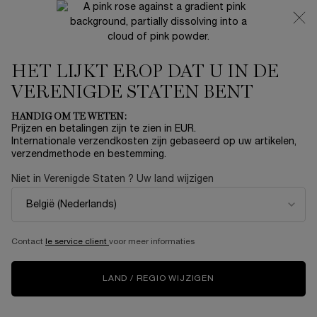
NIEUW 🍒 LA VIE EST BELLE VERY CHERRY | ONTVANG
EEN LUXE POUCH EN MINI CADEAU BIJ JOUW FULL-SIZE
AANKOOP
HET LIJKT EROP DAT U IN DE
0
Mijn
0 product
mandje
VERENIGDE STATEN BENT
Hoofdinhoud
Home
Summer With Lancôme
HANDIG OM TE WETEN:
Prijzen en betalingen zijn te zien in EUR.
24H DRAMA LIQUI-PENCIL
Internationale verzendkosten zijn gebaseerd op uw artikelen,
verzendmethode en bestemming.
€ 23,00
Op voorraad
Niet in Verenigde Staten ? Uw land wijzigen
(€ 958,33/50 g.)
Lancôme Drama Liquid Pencil Eyeliner Krachtige vloeibare
gel liner in een potlood. Deze ultraglijde ...
Meer informatie
4.2
(6)
Schrijf een beoordeling
Contact
le service client
voor meer informaties
Lees
6
beoordelingen.
Dezelfde
LAND / REGIO WIJZIGEN
paginalink.