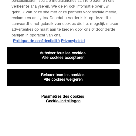
personaliseren, sociale mediafuncties aan te bieden en ons
verkeer te analyseren. We delen ook informatie over uw
gebruik van onze site met onze partners voor sociale media,
reclame en analytics. Doordat u verder klikt op deze site
aanvaardt u het gebruik van cookies die het mogelijk maken
advertenties op maat aan te bieden door ons of door derde
partijen in opdracht van ons.
Politique de confidentialité
Privacybeleid
Autoriser tous les cookies
Alle cookies accepteren
Refuser tous les cookies
Alle cookies weigeren
Paramètres des cookies
Hoeveelheid
Cookie-instellingen
−
+
€ 23,00
―
IN WINKELMANDJE
24H DRAMA