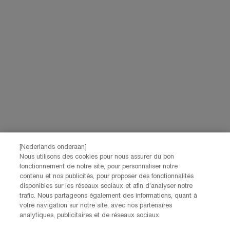
marketingactiviteiten te meten. Je kunt jouw toestemming te allen tijde
intrekken via de afmeldlink in onze elektronische communicatie. Voor meer
informatie over de verwerking van jouw gegevens en rechten kun je ons
privacybeleid
raadplegen.
Deze site wordt beschermd door Cloudflare en het privacybeleid en de
gebruiksvoorwaarden zijn van toepassing.
AANMELDEN
NEEM CONTACT OP
De klantenservice van Lancôme staat tot je beschikking. Neem
contact met ons op!
[Nederlands onderaan]
Via telefoon: +32 28 44 00 03 (9h00 - 17h00 | Maandag –
Nous utilisons des cookies pour nous assurer du bon
Vrijdag)
fonctionnement de notre site, pour personnaliser notre
Via e-mail
contenu et nos publicités, pour proposer des fonctionnalités
disponibles sur les réseaux sociaux et afin d’analyser notre
trafic. Nous partageons également des informations, quant à
FABRIKANTINFORMATIE
votre navigation sur notre site, avec nos partenaires
LANCOME PARIS
analytiques, publicitaires et de réseaux sociaux.
14, rue Royale - 75008 Paris France
Info.conso@be.lancome.com