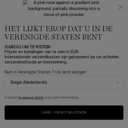
NIEUW 🍒 LA VIE EST BELLE VERY CHERRY | ONTVANG
EEN LUXE POUCH EN MINI CADEAU BIJ JOUW FULL-SIZE
AANKOOP
HET LIJKT EROP DAT U IN DE
0
Mijn
0 product
mandje
VERENIGDE STATEN BENT
Hoofdinhoud
HANDIG OM TE WETEN:
Prijzen en betalingen zijn te zien in EUR.
YOUTH FINDER
Internationale verzendkosten zijn gebaseerd op uw artikelen,
verzendmethode en bestemming.
SCAN DE JEUGD VAN
JE HUID OM DE TOEKOMST TE
Niet in Verenigde Staten ? Uw land wijzigen
BEPALEN
Ga naar één van onze winkels om Youth Finder te
ontdekken, onze nieuwe huidanalyse-tool die het sterkste
punt van je huid onthult: jouw jeugdigheid.
Contact
le service client
voor meer informaties
LAND / REGIO WIJZIGEN
DE TOEKOMST VAN JOUW HUID
BEGINT NU