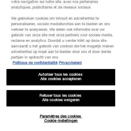
votre navigation sur notre site, avec nos partenaires
FABRIKANTINFORMATIE
analytiques, publicitaires et de réseaux sociaux.
LANCOME PARIS
14, rue Royale - 75008 Paris France
We gebruiken cookies om inhoud en advertenties te
Info.conso@be.lancome.com
personaliseren, sociale mediafuncties aan te bieden en ons
verkeer te analyseren. We delen ook informatie over uw
Aankoopoptie
gebruik van onze site met onze partners voor sociale media,
reclame en analytics. Doordat u verder klikt op deze site
aanvaardt u het gebruik van cookies die het mogelijk maken
€ - BE (NL)
advertenties op maat aan te bieden door ons of door derde
partijen in opdracht van ons.
Politique de confidentialité
Privacybeleid
Autoriser tous les cookies
© Lancôme
Alle cookies accepteren
Refuser tous les cookies
Alle cookies weigeren
Sitemap
Voorwaarden
Veelgestelde vragen
-20% KORTING OP JE VOLGENDE BESTELLING!
Algemene voorwaarden
Neem contact met ons op
Paramètres des cookies
Cookie-instellingen
Verzenden en retourneren
Cookiebeheer
Privacybeleid