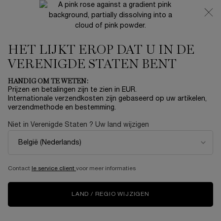
NIEUW 🍒 LA VIE EST BELLE VERY CHERRY | ONTVANG
EEN LUXE POUCH EN MINI CADEAU BIJ JOUW FULL-SIZE
AANKOOP
HET LIJKT EROP DAT U IN DE
0
Mijn
0 product
mandje
VERENIGDE STATEN BENT
Hoofdinhoud
ER ZIJN GEEN RESULTATEN GEVONDEN
HANDIG OM TE WETEN:
Prijzen en betalingen zijn te zien in EUR.
Internationale verzendkosten zijn gebaseerd op uw artikelen,
Sorteer op
SORTEER OP
verzendmethode en bestemming.
Top Rated
VERFIJNEN
456 producten
FILTERMENU
Niet in Verenigde Staten ? Uw land wijzigen
NIEUW
NIEUW
Contact
le service client
voor meer informaties
LAND / REGIO WIJZIGEN