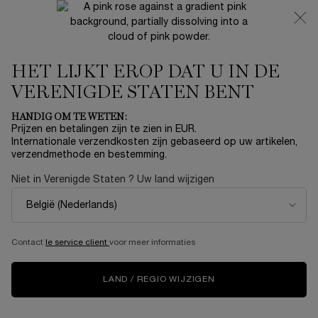
NIEUW 🍒 LA VIE EST BELLE VERY CHERRY | ONTVANG
EEN LUXE POUCH EN MINI CADEAU BIJ JOUW FULL-SIZE
AANKOOP
HET LIJKT EROP DAT U IN DE
0
Mijn
0 product
mandje
VERENIGDE STATEN BENT
Hoofdinhoud
Home
SETS
HANDIG OM TE WETEN:
Prijzen en betalingen zijn te zien in EUR.
RÉNERGIE TRIPLE SERUM
Internationale verzendkosten zijn gebaseerd op uw artikelen,
verzendmethode en bestemming.
GEZICHT & OOG SET 20ML
Niet in Verenigde Staten ? Uw land wijzigen
€ 130,00
Op voorraad
Begin deze feestdagen aan een buitengewone reis van
Parijs naar Geluk, de bestemming van het merk La ...
Meer
informatie
Contact
le service client
voor meer informaties
5.0
(1)
Schrijf een beoordeling
Lees
LAND / REGIO WIJZIGEN
1
beoordeling.
Dezelfde
paginalink.
NIEUW