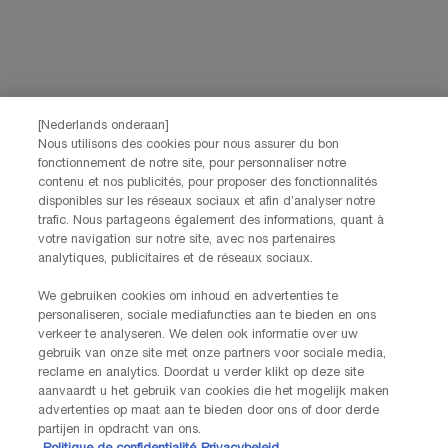
Voornaam
*
Achternaam
*
[Nederlands onderaan]
Nous utilisons des cookies pour nous assurer du bon
Geboortedatum
fonctionnement de notre site, pour personnaliser notre
contenu et nos publicités, pour proposer des fonctionnalités
disponibles sur les réseaux sociaux et afin d’analyser notre
trafic. Nous partageons également des informations, quant à
votre navigation sur notre site, avec nos partenaires
analytiques, publicitaires et de réseaux sociaux.
Ik verklaar dat ik 16 jaar of ouder ben en gepersonaliseerde
aanbiedingen via directe e-mailcommunicatie wil ontvangen van
We gebruiken cookies om inhoud en advertenties te
Lancôme, onderdeel van L’Oréal Benelux, evenals gepersonaliseerde
personaliseren, sociale mediafuncties aan te bieden en ons
advertenties van L’Oréal Benelux-merken op partnerwebsites en
verkeer te analyseren. We delen ook informatie over uw
gebruik van onze site met onze partners voor sociale media,
*
sociale netwerken.
reclame en analytics. Doordat u verder klikt op deze site
aanvaardt u het gebruik van cookies die het mogelijk maken
*De gegevens die je verstrekt, zullen door L'Oréal Benelux worden gebruikt
advertenties op maat aan te bieden door ons of door derde
om je account te beheren. Deze gegevens zullen, als je daar toestemming
partijen in opdracht van ons.
voor hebt gegeven, ook gebruikt worden om je profiel te verrijken en je