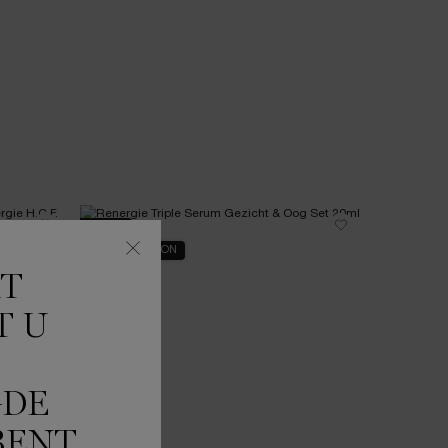
NIEUW
NIEUW
LIMITED EDITION
KT
T U
GDE
BENT