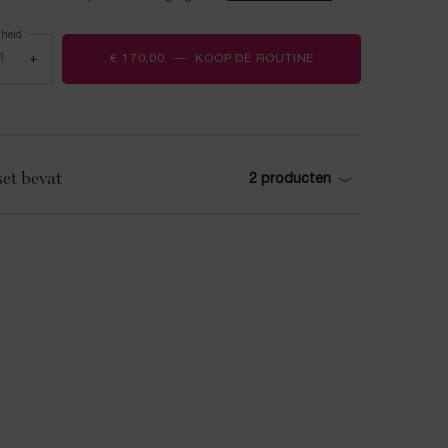
lheid
+
€ 170,00
―
KOOP DE ROUTINE
RÉNERGIE ANTI-AG
et bevat
2 producten