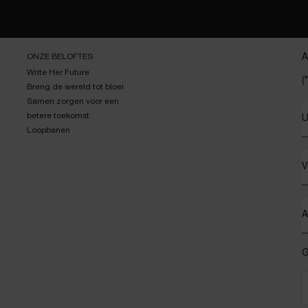
ONZE BELOFTES
A
Write Her Future
(*
Breng de wereld tot bloei
Samen zorgen voor een
betere toekomst
U
Loopbanen
V
A
G