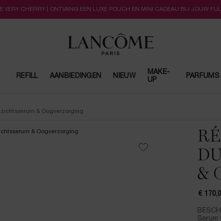
LLE VERY CHERRY | ONTVANG EEN LUXE POUCH EN MINI CADEAU BIJ JOUW FU
MAKE-
REFILL
AANBIEDINGEN
NIEUW
PARFUMS
UP
ezichtsserum & Oogverzorging
RÉ
DU
& 
€ 170,
BESCHRI
Serum v