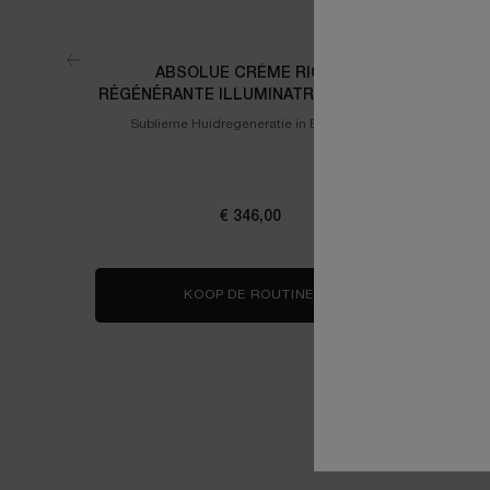
ABSOLUE CRÈME RICHE
LANCÔ
RÉGÉNÉRANTE ILLUMINATRICE REFILL
KIT
Sublieme Huidregeneratie in Eén Week
Onthul ee
uitstralin
de tekene
versterke
€ 346,00
KOOP DE ROUTINE
ABSOLUE CRÈME RICHE 