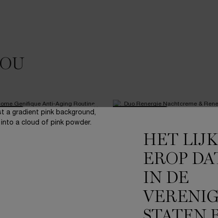
JOU
ONLINE
F
EXCLUSIEF
HET LIJ
EROP DA
IN DE
VERENI
STATEN 