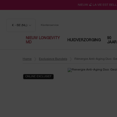
NIEUW 🍒 LA VIE EST BE
€ - BE (NL)
Klantenservice
NIEUW LONGEVITY
90
HUIDVERZORGING
MD
JAAR
Hoofdinhoud
Home
Exclusieve Bundels
Rénergie Anti-Aging Duo: G
ONLINE EXCLUSIEF