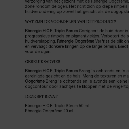
verzorging van het gezicht met de Rénergie Oogcrème,
zone rondom de ogen. Het richt zich op diepe rimpels
huidveroudering op zowel het gezicht als de oogopslag
WAT ZIJN DE VOORDELEN VAN DIT PRODUCT?
Rénergie H.C.F. Triple Serum
Corrigeert de huid door in
progressieve rimpels en pigmentvlekjes. Verbetert de 
huidverslapping.
Rénergie Oogcrème
Verfrist de blik on
en vervaagt donkere kringen op de lange termijn. Biedt
voor de ogen.
GEBRUIKSADVIES
Rénergie H.C.F. Triple Serum
Breng 's ochtends en 's 
gereinigde gezicht en de hals. Meng de texturen en ma
Oogcrème
Breng 's ochtends en 's avonds een kleine
oogcontour door zachtjes te kloppen met de vingerto
DEZE SET BEVAT
Rénergie H.C.F. Triple Sérum 50 ml
Rénergie Oogcrème 20 ml