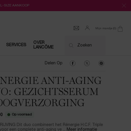
LL-SIZE AANKOOP
Mijn mandje
0
0 product
OVER
SERVICES
Zoeken
LANCÔME
Delen Op Facebook
Delen Op Twitter
Delen Op Pinter
Delen Op
NERGIE ANTI-AGING
O: GEZICHTSSERUM
OOGVERZORGING
Op voorraad
00
JVING Dit duo combineert het Rénergie H.C.F. Triple
oor een complete anti-aging ve ...
Meer informatie