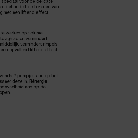
 speciaal voor de delicate
 en behandelt de tekenen van
 met een liftend effect.
 te werken op volume,
stevigheid en vermindert
middellijk, vermindert rimpels
 een opvullend liftend effect
avonds 2 pompjes aan op het
sseer deze in.
Rénergie
 hoeveelheid aan op de
ppen.