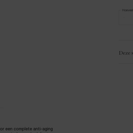
Hoevee
−
Deze s
oor een complete anti-aging