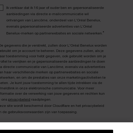
Ik verklaar dat ik 16 jaar of ouder ben en gepersonaliseerde
aanbiedingen via directe e-mailcommunicatie wil
ontvangen van Lancôme, onderdeel van L’Oréal Benelux,
evenals gepersonaliseerde advertenties van L’Oréal
*
Benelux-merken op partnerwebsites en sociale netwerken.
De gegevens die je verstrekt, zullen door L'Oréal Benelux worden
ebruikt om je account te beheren. Deze gegevens zullen, als je
aar toestemming voor hebt gegeven, ook gebruikt worden om je
rofiel te verrijken en je gepersonaliseerde aanbiedingen te doen
ia directe communicatie van Lancôme, evenals via advertenties
an haar verschillende merken op partnerwebsites en sociale
etwerken, en om de prestaties van onze marketingactiviteiten te
eten. Je kunt jouw toestemming te allen tijde intrekken via de
fmeldlink in onze elektronische communicatie. Voor meer
nformatie over de verwerking van jouw gegevens en rechten kun
e ons
privacybeleid
raadplegen.
eze site wordt beschermd door Cloudflare en het privacybeleid
n de gebruiksvoorwaarden zijn van toepassing.
AANMELDEN