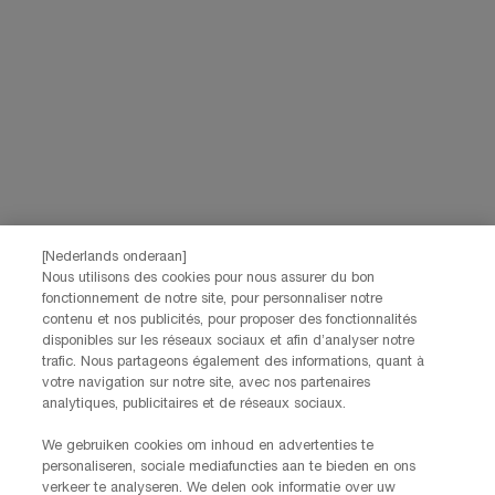
privacybeleid
raadplegen.
Deze site wordt beschermd door Cloudflare en het privacybeleid en de
gebruiksvoorwaarden zijn van toepassing.
AANMELDEN
NEEM CONTACT OP
De klantenservice van Lancôme staat tot je beschikking. Neem
contact met ons op!
[Nederlands onderaan]
Via telefoon: +32 28 44 00 03 (9h00 - 17h00 | Maandag –
Nous utilisons des cookies pour nous assurer du bon
Vrijdag)
fonctionnement de notre site, pour personnaliser notre
Via e-mail
contenu et nos publicités, pour proposer des fonctionnalités
disponibles sur les réseaux sociaux et afin d’analyser notre
trafic. Nous partageons également des informations, quant à
FABRIKANTINFORMATIE
votre navigation sur notre site, avec nos partenaires
LANCOME PARIS
analytiques, publicitaires et de réseaux sociaux.
14, rue Royale - 75008 Paris France
Info.conso@be.lancome.com
We gebruiken cookies om inhoud en advertenties te
personaliseren, sociale mediafuncties aan te bieden en ons
verkeer te analyseren. We delen ook informatie over uw
Aankoopoptie