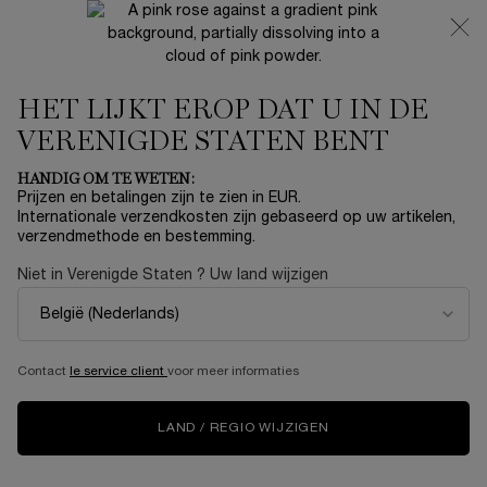
NIEUW 🍒 LA VIE EST BELLE VERY CHERRY | ONTVANG
EEN LUXE POUCH EN MINI CADEAU BIJ JOUW FULL-SIZE
AANKOOP
HET LIJKT EROP DAT U IN DE
0
Mijn
0 product
mandje
VERENIGDE STATEN BENT
Hoofdinhoud
HANDIG OM TE WETEN:
Prijzen en betalingen zijn te zien in EUR.
Internationale verzendkosten zijn gebaseerd op uw artikelen,
verzendmethode en bestemming.
Niet in Verenigde Staten ? Uw land wijzigen
Contact
le service client
voor meer informaties
LAND / REGIO WIJZIGEN