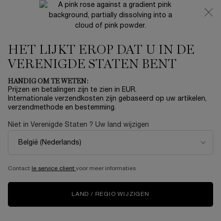
NIEUW 🍒 LA VIE EST BELLE VERY CHERRY | ONTVANG
EEN LUXE POUCH EN MINI CADEAU BIJ JOUW FULL-SIZE
AANKOOP
HET LIJKT EROP DAT U IN DE
0
Mijn
0 product
mandje
VERENIGDE STATEN BENT
Hoofdinhoud
HANDIG OM TE WETEN:
Prijzen en betalingen zijn te zien in EUR.
Internationale verzendkosten zijn gebaseerd op uw artikelen,
verzendmethode en bestemming.
Niet in Verenigde Staten ? Uw land wijzigen
Contact
le service client
voor meer informaties
LAND / REGIO WIJZIGEN