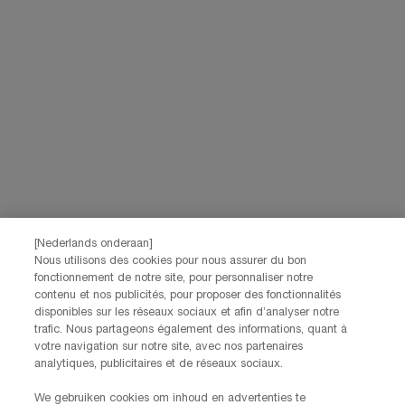
intrekken via de afmeldlink in onze elektronische communicatie. Voor meer
informatie over de verwerking van jouw gegevens en rechten kun je ons
privacybeleid
raadplegen.
Deze site wordt beschermd door Cloudflare en het privacybeleid en de
gebruiksvoorwaarden zijn van toepassing.
AANMELDEN
NEEM CONTACT OP
De klantenservice van Lancôme staat tot je beschikking. Neem
contact met ons op!
[Nederlands onderaan]
Via telefoon: +32 28 44 00 03 (9h00 - 17h00 | Maandag –
Nous utilisons des cookies pour nous assurer du bon
Vrijdag)
fonctionnement de notre site, pour personnaliser notre
Via e-mail
contenu et nos publicités, pour proposer des fonctionnalités
disponibles sur les réseaux sociaux et afin d’analyser notre
trafic. Nous partageons également des informations, quant à
FABRIKANTINFORMATIE
votre navigation sur notre site, avec nos partenaires
LANCOME PARIS
analytiques, publicitaires et de réseaux sociaux.
14, rue Royale - 75008 Paris France
Info.conso@be.lancome.com
We gebruiken cookies om inhoud en advertenties te