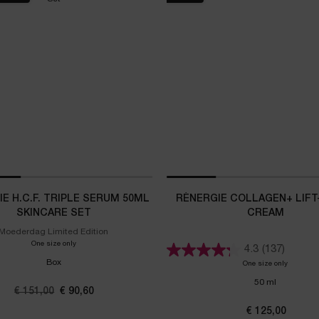
E H.C.F. TRIPLE SERUM 50ML
RÉNERGIE COLLAGEN+ LIFT
SKINCARE SET
CREAM
Moederdag Limited Edition
One size only
for Rénergie H.C.F. Triple Serum 50ml Skincare Set
4.3
(137)
Box
One size only
for Réner
50 ml
Oude prijs
€ 151,00
Nieuwe prijs
€ 90,60
€ 125,00