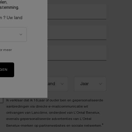
len,
stemming.
w e-mailadres
*
en ? Uw land
oornaam
*
or meer
chternaam
*
eboortedatum
IGEN
Ik verklaar dat ik 16 jaar of ouder ben en gepersonaliseerde
aanbiedingen via directe e-mailcommunicatie wil
ontvangen van Lancôme, onderdeel van L’Oréal Benelux,
evenals gepersonaliseerde advertenties van L’Oréal
*
Benelux-merken op partnerwebsites en sociale netwerken.