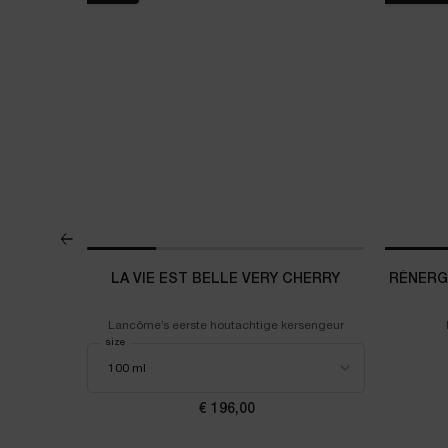
ME
LA VIE EST BELLE VERY CHERRY
RÉNERGI
NSTMATIGE
Lancôme’s eerste houtachtige kersengeur
Select a
size
for La Vie est Belle Very Cherry
SOLUE DE OOGCRÈME
€ 196,00
ijs