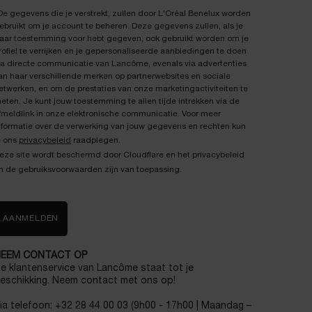
De gegevens die je verstrekt, zullen door L'Oréal Benelux worden
ebruikt om je account te beheren. Deze gegevens zullen, als je
aar toestemming voor hebt gegeven, ook gebruikt worden om je
rofiel te verrijken en je gepersonaliseerde aanbiedingen te doen
ia directe communicatie van Lancôme, evenals via advertenties
an haar verschillende merken op partnerwebsites en sociale
etwerken, en om de prestaties van onze marketingactiviteiten te
eten. Je kunt jouw toestemming te allen tijde intrekken via de
fmeldlink in onze elektronische communicatie. Voor meer
nformatie over de verwerking van jouw gegevens en rechten kun
e ons
privacybeleid
raadplegen.
eze site wordt beschermd door Cloudflare en het privacybeleid
n de gebruiksvoorwaarden zijn van toepassing.
AANMELDEN
EEM CONTACT OP
e klantenservice van Lancôme staat tot je
eschikking. Neem contact met ons op!
ia telefoon: +32 28 44 00 03 (9h00 - 17h00 | Maandag –