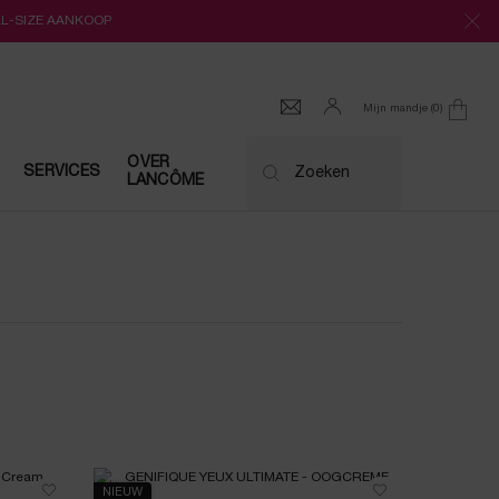
LL-SIZE AANKOOP
Mijn mandje
0
0 product
OVER
SERVICES
Zoeken
LANCÔME
NIEUW
NIEUW