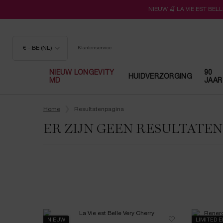
NIEUW 🍒 LA VIE EST BE
€ - BE (NL)
Klantenservice
NIEUW LONGEVITY
90
HUIDVERZORGING
MD
JAAR
Hoofdinhoud
Home
Resultatenpagina
ER ZIJN GEEN RESULTATE
NIEUW
LIMITED E