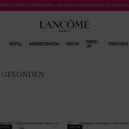
LLE VERY CHERRY | ONTVANG EEN LUXE POUCH EN MINI CADEAU BIJ JOUW FU
MAKE-
REFILL
AANBIEDINGEN
NIEUW
PARFUMS
UP
N GEVONDEN
DITION
NIEUW