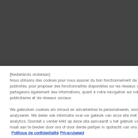
[Nederlands onderaan]
Nous utilisons des cookies pour nous assurer du bon fonctionnement de n
publicités, pour proposer des fonctionnalités disponibles sur les réseaux s
© Lancôme
partageons également des informations, quant à votre navigation sur notr
publicitaires et de réseaux sociaux.
We gebruiken cookies om inhoud en advertenties te personaliseren, soci
analyseren. We delen ook informatie over uw gebruik van onze site met
analytics. Doordat u verder klikt op deze site aanvaardt u het gebruik 
maat aan te bieden door ons of door derde partijen in opdracht van ons.
Politique de confidentialité
Privacybeleid
GRATIS LEVERING VANAF 60€ AANKOOP