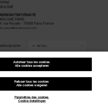
rijdag)
ia e-mail
ABRIKANTINFORMATIE
ANCOME PARIS
4, rue Royale - 75008 Paris France
nfo.conso@be.lancome.com
ankoopoptie
€ - BE (NL)
Autoriser tous les cookies
Alle cookies accepteren
itemap
Voorwaarden
Veelgestelde vragen
Algemene voorwaarden
Neem contact met ons op
Verzenden en retourneren
Cookiebeheer
Privacybeleid
Refuser tous les cookies
Alle cookies weigeren
ORTING OP JE VOLGENDE BESTELLING!
Paramètres des cookies
Cookie-instellingen
EXCLUSIEVE AANBIEDINGEN