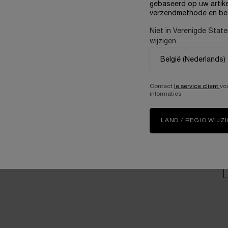
gebaseerd op uw artike
Samen zorgen voor een
verzendmethode en be
betere toekomst
U
Loopbanen
Niet in Verenigde Stat
wijzigen
V
Contact
le service client
vo
A
informaties
G
LAND / REGIO WIJZ