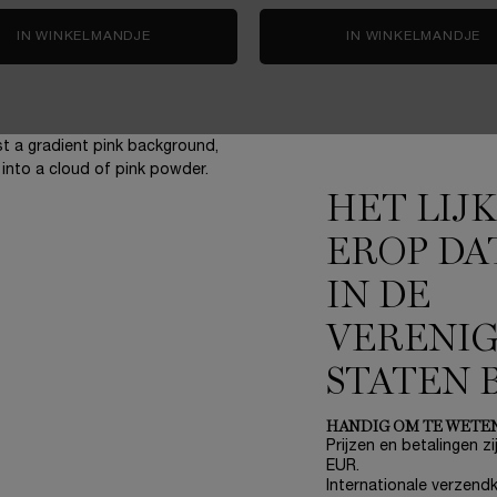
 CHERRY
IN WINKELMANDJE
RÉNERGIE H.C.F. TRIPLE SERUM 50ML SKINCAR
IN WINKELMANDJE
R
HET LIJ
EROP DA
IN DE
3 gratis staaltjes
bij elke bestelling
VERENI
STATEN 
HANDIG OM TE WETE
ONZE BELOFTES
A
Prijzen en betalingen zij
EUR.
Write Her Future
(*
Internationale verzendk
Breng de wereld tot bloei