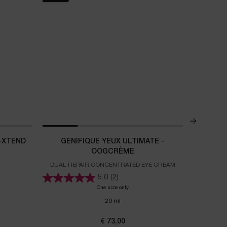
NAVULBAA
-XTEND
GÉNIFIQUE YEUX ULTIMATE -
HYDRA
OOGCRÈME
DUAL REPAIR CONCENTRATED EYE CREAM
Je routine
5.0
(2)
gie Collagen+ Lift-Xtend Cream
One size only
for GÉNIFIQUE YEUX ULTIMATE - OOGC
20 ml
€ 73,00