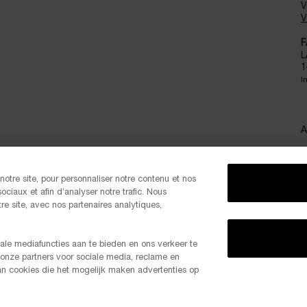
V
V
F
L
1
I
A
otre site, pour personnaliser notre contenu et nos
ociaux et afin d’analyser notre trafic. Nous
S
e site, avec nos partenaires analytiques,
ale mediafuncties aan te bieden en ons verkeer te
 onze partners voor sociale media, reclame en
-20% K
van cookies die het mogelijk maken advertenties op