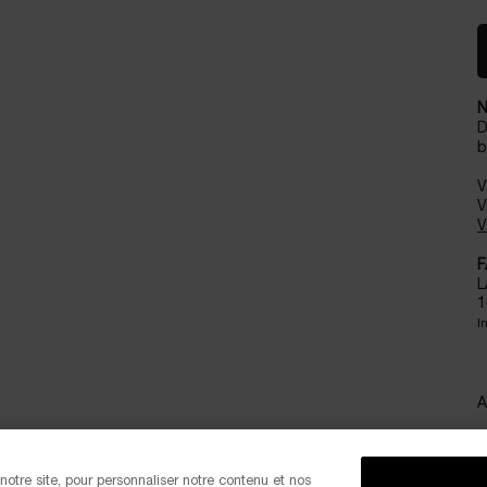
N
D
b
V
V
V
F
L
1
I
A
otre site, pour personnaliser notre contenu et nos