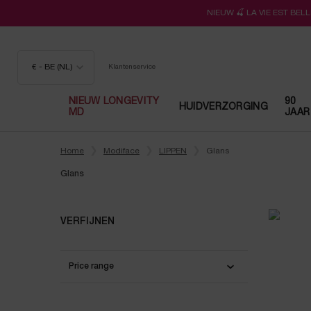
NIEUW 🍒 LA VIE EST BE
€ - BE (NL)
Klantenservice
NIEUW LONGEVITY
90
HUIDVERZORGING
MD
JAAR
Hoofdinhoud
Home
Modiface
LIPPEN
Glans
Glans
Glans
VERFIJNEN
Price range