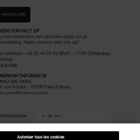
AANMELDEN
EEM CONTACT OP
e klantenservice van Lancôme staat tot je
eschikking. Neem contact met ons op!
ia telefoon: +32 28 44 00 03 (9h00 - 17h00 | Maandag –
rijdag)
ia e-mail
ABRIKANTINFORMATIE
ANCOME PARIS
4, rue Royale - 75008 Paris France
nfo.conso@be.lancome.com
ankoopoptie
€ - BE (NL)
Autoriser tous les cookies