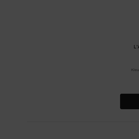
L
Kleu
Select a colour