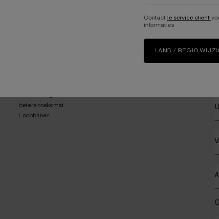
bij elke bestelling
Contact
le service client
vo
informaties
LAND / REGIO WIJZ
ONZE BELOFTES
A
Write Her Future
(*
Breng de wereld tot bloei
Samen zorgen voor een
betere toekomst
U
Loopbanen
V
A
G