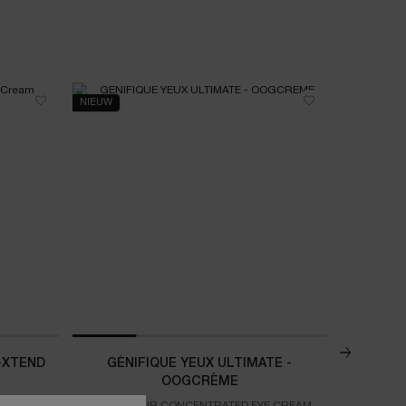
NIEUW
NIEUW
NAVULBAAR
-XTEND
GÉNIFIQUE YEUX ULTIMATE -
HYDRA 
OOGCRÈME
DUAL REPAIR CONCENTRATED EYE CREAM
Je routine 