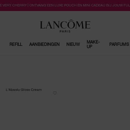
LLE VERY CHERRY | ONTVANG EEN LUXE POUCH EN MINI CADEAU BIJ JOUW FU
MAKE-
REFILL
AANBIEDINGEN
NIEUW
PARFUMS
UP