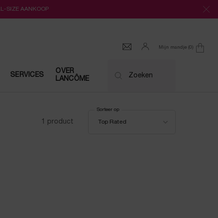
LL-SIZE AANKOOP
Mijn mandje
0
0 product
OVER
SERVICES
Zoeken
LANCÔME
Sorteer op
Sorteer op
1 product
Top Rated