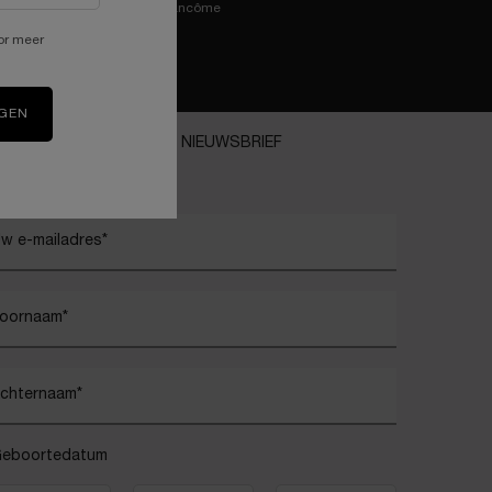
try-on van Lancôme
or meer
IGEN
ANMELDEN VOOR ONZE NIEUWSBRIEF
)
verplichte velden
w e-mailadres
*
oornaam
*
chternaam
*
eboortedatum