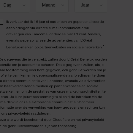
Ik verklaar dat ik 16 jaar of ouder ben en gepersonaliseerde
aanbiedingen via directe e-mailcommunicatie wil
ontvangen van Lancôme, onderdeel van L’Oréal Benelux,
evenals gepersonaliseerde advertenties van L’Oréal
*
Benelux-merken op partnerwebsites en sociale netwerken.
De gegevens die je verstrekt, zullen door L'Oréal Benelux worden
ebruikt om je account te beheren. Deze gegevens zullen, als je
aar toestemming voor hebt gegeven, ook gebruikt worden om je
rofiel te verrijken en je gepersonaliseerde aanbiedingen te doen
ia directe communicatie van Lancôme, evenals via advertenties
an haar verschillende merken op partnerwebsites en sociale
etwerken, en om de prestaties van onze marketingactiviteiten te
eten. Je kunt jouw toestemming te allen tijde intrekken via de
fmeldlink in onze elektronische communicatie. Voor meer
nformatie over de verwerking van jouw gegevens en rechten kun
e ons
privacybeleid
raadplegen.
eze site wordt beschermd door Cloudflare en het privacybeleid
n de gebruiksvoorwaarden zijn van toepassing.