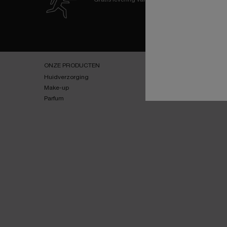
Navigatie voettekst
ONZE PRODUCTEN
SERVICES
Huidverzorging
E-youth Finder
Make-up
Virtuele Try-On
Parfum