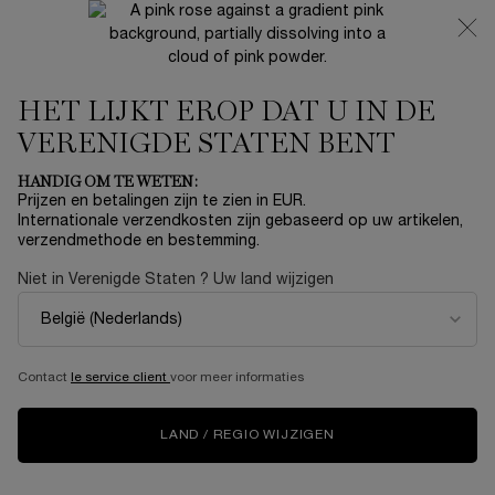
NIEUW 🍒 LA VIE EST BELLE VERY CHERRY | ONTVANG
EEN LUXE POUCH EN MINI CADEAU BIJ JOUW FULL-SIZE
AANKOOP
HET LIJKT EROP DAT U IN DE
0
Mijn
0 product
mandje
VERENIGDE STATEN BENT
Hoofdinhoud
HOMEPAGINA
PARFUM
HET GEHEIM VAN DE FRANSE MEISJESALLURE
HANDIG OM TE WETEN:
Prijzen en betalingen zijn te zien in EUR.
Internationale verzendkosten zijn gebaseerd op uw artikelen,
HET GEHEIM VAN DE
verzendmethode en bestemming.
FRANSE VROUWEN
Niet in Verenigde Staten ? Uw land wijzigen
ALLURE? HET JUISTE
PARFUM
Contact
le service client
voor meer informaties
LAND / REGIO WIJZIGEN
Geen enkel item in je beautycollectie geeft zo perfect uitdrukking
aan de Franse benadering van het leven.