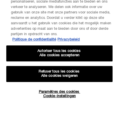
LANCOME PARIS
personaliseren, sociale mediafuncties aan te bieden en ons
14, rue Royale - 75008 Paris France
verkeer te analyseren. We delen ook informatie over uw
Info.conso@be.lancome.com
gebruik van onze site met onze partners voor sociale media,
reclame en analytics. Doordat u verder klikt op deze site
aanvaardt u het gebruik van cookies die het mogelijk maken
Aankoopoptie
advertenties op maat aan te bieden door ons of door derde
partijen in opdracht van ons.
Politique de confidentialité
Privacybeleid
€ - BE (NL)
Autoriser tous les cookies
Alle cookies accepteren
© Lancôme
Refuser tous les cookies
Alle cookies weigeren
-20% KORTING OP JE VOLGENDE BESTELLING!
Paramètres des cookies
Cookie-instellingen
Sitemap
Voorwaarden
Veelgestelde vragen
Algemene voorwaarden
Neem contact met ons op
Verzenden en retourneren
Cookiebeheer
Privacybeleid
EXCLUSIEVE AANBIEDINGEN