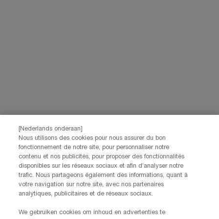
Lancôme, evenals via advertenties van haar verschillende merken op
partnerwebsites en sociale netwerken, en om de prestaties van onze
marketingactiviteiten te meten. Je kunt jouw toestemming te allen tijde
intrekken via de afmeldlink in onze elektronische communicatie. Voor meer
informatie over de verwerking van jouw gegevens en rechten kun je ons
privacybeleid
raadplegen.
Deze site wordt beschermd door Cloudflare en het privacybeleid en de
gebruiksvoorwaarden zijn van toepassing.
AANMELDEN
[Nederlands onderaan]
NEEM CONTACT OP
Nous utilisons des cookies pour nous assurer du bon
De klantenservice van Lancôme staat tot je beschikking. Neem
fonctionnement de notre site, pour personnaliser notre
contact met ons op!
contenu et nos publicités, pour proposer des fonctionnalités
disponibles sur les réseaux sociaux et afin d’analyser notre
Via telefoon: +32 28 44 00 03 (9h00 - 17h00 | Maandag –
trafic. Nous partageons également des informations, quant à
Vrijdag)
votre navigation sur notre site, avec nos partenaires
Via e-mail
analytiques, publicitaires et de réseaux sociaux.
FABRIKANTINFORMATIE
We gebruiken cookies om inhoud en advertenties te