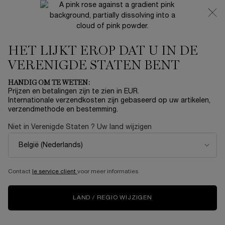
NIEUW 🍒 LA VIE EST BELLE VERY CHERRY | ONTVANG
EEN LUXE POUCH EN MINI CADEAU BIJ JOUW FULL-SIZE
AANKOOP
HET LIJKT EROP DAT U IN DE
0
Mijn
0 product
mandje
VERENIGDE STATEN BENT
Hoofdinhoud
...
AANBIEDINGEN
Winter Sale
HANDIG OM TE WETEN:
Prijzen en betalingen zijn te zien in EUR.
LANCÔME IDÔLE - SET
Internationale verzendkosten zijn gebaseerd op uw artikelen,
verzendmethode en bestemming.
€ 131,00
Niet meer op voorraad
Niet in Verenigde Staten ? Uw land wijzigen
(€ 131,00/kit.)
Geef het buitengewone met Lancôme. Duik in de magie van
de feestdagen met Lancôme en trakteer je ...
Meer
informatie
Contact
le service client
voor meer informaties
5.0
(1)
Schrijf een beoordeling
Lees
1
beoordeling.
LAND / REGIO WIJZIGEN
Dezelfde
paginalink.
LIMITED EDITION