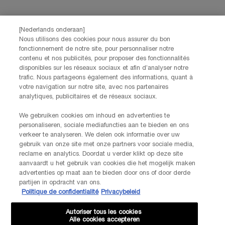
Achternaam
*
[Nederlands onderaan]
Nous utilisons des cookies pour nous assurer du bon
fonctionnement de notre site, pour personnaliser notre
Geboortedatum
contenu et nos publicités, pour proposer des fonctionnalités
disponibles sur les réseaux sociaux et afin d’analyser notre
trafic. Nous partageons également des informations, quant à
votre navigation sur notre site, avec nos partenaires
analytiques, publicitaires et de réseaux sociaux.
Ik verklaar dat ik 16 jaar of ouder ben en gepersonaliseerde
We gebruiken cookies om inhoud en advertenties te
aanbiedingen via directe e-mailcommunicatie wil ontvangen van
personaliseren, sociale mediafuncties aan te bieden en ons
Lancôme, onderdeel van L’Oréal Benelux, evenals gepersonaliseerde
verkeer te analyseren. We delen ook informatie over uw
advertenties van L’Oréal Benelux-merken op partnerwebsites en
gebruik van onze site met onze partners voor sociale media,
*
sociale netwerken.
reclame en analytics. Doordat u verder klikt op deze site
aanvaardt u het gebruik van cookies die het mogelijk maken
*De gegevens die je verstrekt, zullen door L'Oréal Benelux worden gebruikt
advertenties op maat aan te bieden door ons of door derde
om je account te beheren. Deze gegevens zullen, als je daar toestemming
partijen in opdracht van ons.
voor hebt gegeven, ook gebruikt worden om je profiel te verrijken en je
Politique de confidentialité
Privacybeleid
gepersonaliseerde aanbiedingen te doen via directe communicatie van
Lancôme, evenals via advertenties van haar verschillende merken op
Autoriser tous les cookies
partnerwebsites en sociale netwerken, en om de prestaties van onze
Alle cookies accepteren