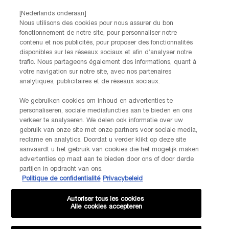
intrekken via de afmeldlink in onze elektronische communicatie. Voor meer
informatie over de verwerking van jouw gegevens en rechten kun je ons
[Nederlands onderaan]
privacybeleid
raadplegen.
Nous utilisons des cookies pour nous assurer du bon
fonctionnement de notre site, pour personnaliser notre
Deze site wordt beschermd door Cloudflare en het privacybeleid en de
contenu et nos publicités, pour proposer des fonctionnalités
gebruiksvoorwaarden zijn van toepassing.
disponibles sur les réseaux sociaux et afin d’analyser notre
trafic. Nous partageons également des informations, quant à
votre navigation sur notre site, avec nos partenaires
AANMELDEN
analytiques, publicitaires et de réseaux sociaux.
We gebruiken cookies om inhoud en advertenties te
personaliseren, sociale mediafuncties aan te bieden en ons
NEEM CONTACT OP
verkeer te analyseren. We delen ook informatie over uw
De klantenservice van Lancôme staat tot je beschikking. Neem
gebruik van onze site met onze partners voor sociale media,
contact met ons op!
reclame en analytics. Doordat u verder klikt op deze site
Via telefoon: +32 28 44 00 03 (9h00 - 17h00 | Maandag –
aanvaardt u het gebruik van cookies die het mogelijk maken
Vrijdag)
advertenties op maat aan te bieden door ons of door derde
Via e-mail
partijen in opdracht van ons.
Politique de confidentialité
Privacybeleid
FABRIKANTINFORMATIE
Autoriser tous les cookies
LANCOME PARIS
Alle cookies accepteren
14, rue Royale - 75008 Paris France
Info.conso@be.lancome.com