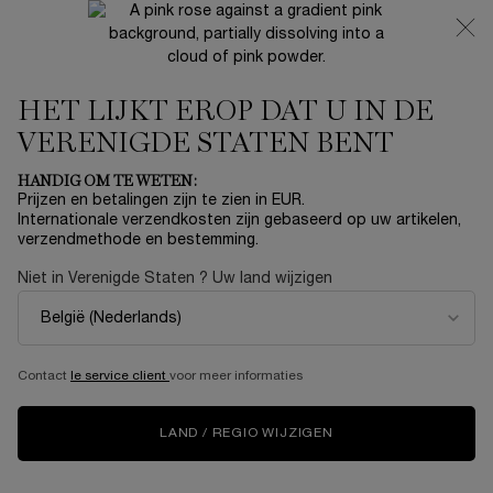
NIEUW 🍒 LA VIE EST BELLE VERY CHERRY | ONTVANG
EEN LUXE POUCH EN MINI CADEAU BIJ JOUW FULL-SIZE
AANKOOP
HET LIJKT EROP DAT U IN DE
0
Mijn
0 product
mandje
VERENIGDE STATEN BENT
Hoofdinhoud
Home
OUTLET
HANDIG OM TE WETEN:
Prijzen en betalingen zijn te zien in EUR.
LA VIE EST BELLE EAU DE
Internationale verzendkosten zijn gebaseerd op uw artikelen,
verzendmethode en bestemming.
PARFUM 50ML 3 AXES SET
Niet in Verenigde Staten ? Uw land wijzigen
€ 82,80
Op voorraad
€ 138,00
Oude prijs
Nieuwe prijs
Deze Moederdag nodigt Lancôme je uit om de magie van je
kindertijd te herontdekken op een plek waar ...
Meer
informatie
Contact
le service client
voor meer informaties
LIMITED EDITION
LAND / REGIO WIJZIGEN