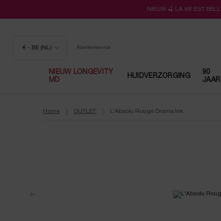
NIEUW 🍒 LA VIE EST BE
€ - BE (NL)
Klantenservice
NIEUW LONGEVITY
90
HUIDVERZORGING
MD
JAAR
Hoofdinhoud
Home
OUTLET
L'Absolu Rouge Drama Ink