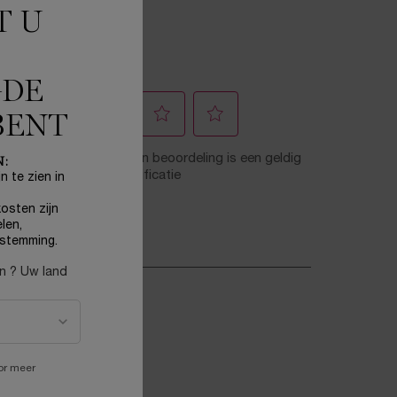
T U
GDE
BENT
N:
n te zien in
osten zijn
len,
stemming.
en ? Uw land
or meer