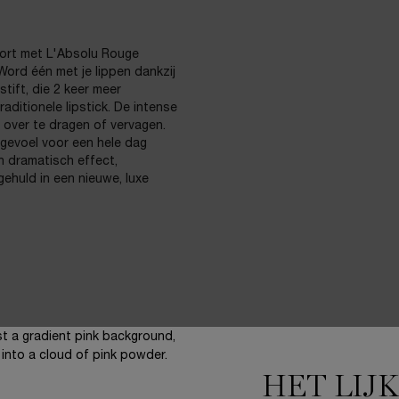
fort met L'Absolu Rouge
Word één met je lippen dankzij
stift, die 2 keer meer
aditionele lipstick. De intense
er over te dragen of vervagen.
p gevoel voor een hele dag
n dramatisch effect,
ehuld in een nieuwe, luxe
HET LIJ