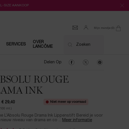
LL-SIZE AANKOOP
Mijn mandje
0
0 product
OVER
SERVICES
Zoeken
LANCÔME
Delen Op Facebook
Delen Op Twitter
Delen Op Pinter
Delen Op
ABSOLU ROUGE
AMA INK
Niet meer op voorraad
0
€ 29,40
ijs
prijs
/100 ml.)
 L’Absolu Rouge Drama Ink Lippenstift Bereid je voor
nieuw niveau van drama en co ...
Meer informatie