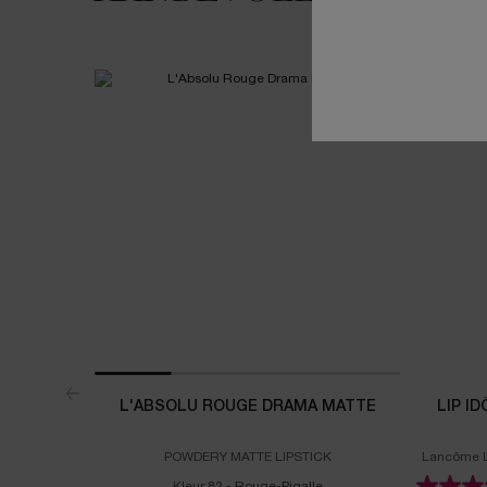
NIEUW
L'ABSOLU ROUGE DRAMA MATTE
LIP I
POWDERY MATTE LIPSTICK
Lancôme L
Kleur:
82 - Rouge-Pigalle