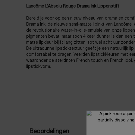
Lancôme L’Absolu Rouge Drama Ink Lippenstift
Bereid je voor op een nieuw niveau van drama en com
Drama Ink, de nieuwe semi-matte lipinkt van Lancôme. 
de revolutionaire water-in-olie-emulsie van onze lippen
pigmenten bevat, maar toch 4 keer dunner is dan een tr
matte lipkleur blijft lang zitten, tot wel acht uur zond
De ultradunne lipsticktextuur geeft je een natuurlijk li
comfortabel te dragen. Veertien lipstickkleuren met ee
waaronder de stertinten French touch en French Idol, g
lipstickvorm.
PDP Reviews