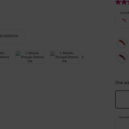
Select
KLEU
Selectee
De p
TPROBEREN
L'ABSOLU ROUGE DRAMA INK
Gesel
De pro
Gesel
481 NU
One siz
Hoevee
−