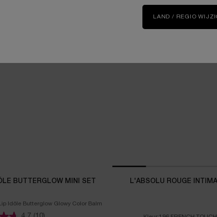
LAND / REGIO WIJZ
DÔLE BUTTERGLOW MINI SET
L'ABSOLU ROUGE INTIM
ip Idôle Butterglow Glowy Color Balm
4.7
(10)
Kleur:
196 FRENCH TOUC