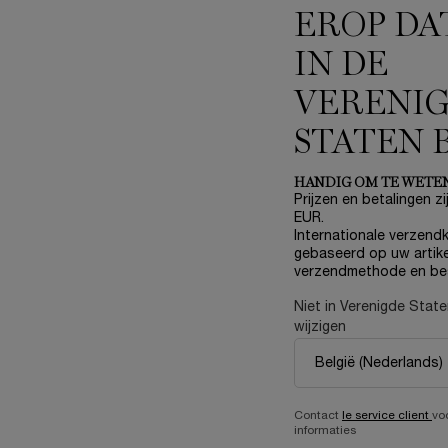
EROP DA
IN DE
VERENI
STATEN 
HANDIG OM TE WETE
Prijzen en betalingen zij
EUR.
Internationale verzendk
gebaseerd op uw artike
verzendmethode en be
Niet in Verenigde Stat
wijzigen
Contact
le service client
vo
JOU
informaties