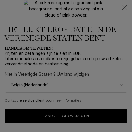
NIEUW 🍒 LA VIE EST BELLE VERY CHERRY | ONTVANG
EEN LUXE POUCH EN MINI CADEAU BIJ JOUW FULL-SIZE
AANKOOP
HET LIJKT EROP DAT U IN DE
0
Mijn
0 product
mandje
VERENIGDE STATEN BENT
Hoofdinhoud
Home
OUTLET
HANDIG OM TE WETEN:
Prijzen en betalingen zijn te zien in EUR.
L'ABSOLU GLOSS CREAM
Internationale verzendkosten zijn gebaseerd op uw artikelen,
verzendmethode en bestemming.
€ 25,80
Op voorraad
€ 43,00
Niet in Verenigde Staten ? Uw land wijzigen
Oude prijs
Nieuwe prijs
(€ 322,50/100 ml.)
Ontdek L'Absolu Cream: Lancôme's vloeibare lippenstift
voor intense kleuren. De romige textuur omhul ...
Meer
informatie
Contact
le service client
voor meer informaties
LAND / REGIO WIJZIGEN
VIRTUEEL UITPROBEREN
L'ABSOLU GLOSS CR