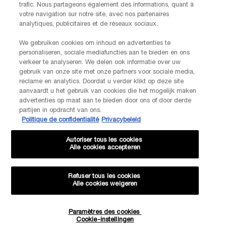
trafic. Nous partageons également des informations, quant à
votre navigation sur notre site, avec nos partenaires
AANMELDEN
analytiques, publicitaires et de réseaux sociaux.
We gebruiken cookies om inhoud en advertenties te
personaliseren, sociale mediafuncties aan te bieden en ons
NEEM CONTACT OP
verkeer te analyseren. We delen ook informatie over uw
De klantenservice van Lancôme staat tot je beschikking. Neem
gebruik van onze site met onze partners voor sociale media,
contact met ons op!
reclame en analytics. Doordat u verder klikt op deze site
Via telefoon: +32 28 44 00 03 (9h00 - 17h00 | Maandag –
aanvaardt u het gebruik van cookies die het mogelijk maken
Vrijdag)
advertenties op maat aan te bieden door ons of door derde
Via e-mail
partijen in opdracht van ons.
Politique de confidentialité
Privacybeleid
FABRIKANTINFORMATIE
Autoriser tous les cookies
LANCOME PARIS
Alle cookies accepteren
14, rue Royale - 75008 Paris France
Info.conso@be.lancome.com
Refuser tous les cookies
Alle cookies weigeren
Aankoopoptie
Paramètres des cookies
Hoeveelheid
€ - BE (NL)
Cookie-instellingen
−
+
€ 25,80
―
IN WINKELMANDJE
L'ABSOLU