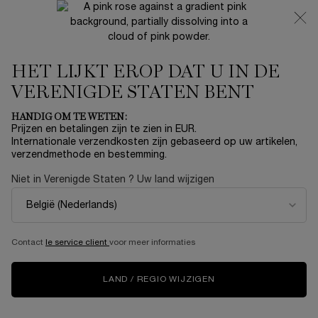
NIEUW 🍒 LA VIE EST BELLE VERY CHERRY | ONTVANG
EEN LUXE POUCH EN MINI CADEAU BIJ JOUW FULL-SIZE
AANKOOP
HET LIJKT EROP DAT U IN DE
0
Mijn
0 product
mandje
VERENIGDE STATEN BENT
Hoofdinhoud
Home
OUTLET
HANDIG OM TE WETEN:
Prijzen en betalingen zijn te zien in EUR.
JUICY FLUTTERY LOOK SET
Internationale verzendkosten zijn gebaseerd op uw artikelen,
verzendmethode en bestemming.
N/A
Op voorraad
Niet in Verenigde Staten ? Uw land wijzigen
Onthul een speelse en toch fascinerende look met de Juicy
Fluttery Look Set.
Contact
le service client
voor meer informaties
NIEUW
One size available:
Box
-
N/A
LAND / REGIO WIJZIGEN
Box
Geselecteerd
De productvariant is niet in voorra
, 1 of 1
N/A