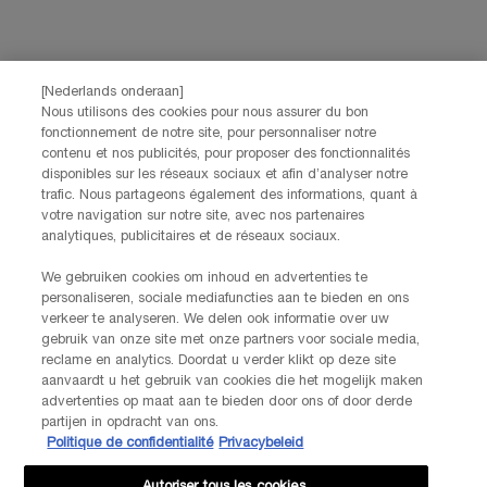
Lancôme, evenals via advertenties van haar verschillende merken op
partnerwebsites en sociale netwerken, en om de prestaties van onze
marketingactiviteiten te meten. Je kunt jouw toestemming te allen tijde
intrekken via de afmeldlink in onze elektronische communicatie. Voor meer
informatie over de verwerking van jouw gegevens en rechten kun je ons
[Nederlands onderaan]
privacybeleid
raadplegen.
Nous utilisons des cookies pour nous assurer du bon
fonctionnement de notre site, pour personnaliser notre
Deze site wordt beschermd door Cloudflare en het privacybeleid en de
contenu et nos publicités, pour proposer des fonctionnalités
gebruiksvoorwaarden zijn van toepassing.
disponibles sur les réseaux sociaux et afin d’analyser notre
trafic. Nous partageons également des informations, quant à
votre navigation sur notre site, avec nos partenaires
AANMELDEN
analytiques, publicitaires et de réseaux sociaux.
We gebruiken cookies om inhoud en advertenties te
personaliseren, sociale mediafuncties aan te bieden en ons
NEEM CONTACT OP
verkeer te analyseren. We delen ook informatie over uw
De klantenservice van Lancôme staat tot je beschikking. Neem
gebruik van onze site met onze partners voor sociale media,
contact met ons op!
reclame en analytics. Doordat u verder klikt op deze site
Via telefoon: +32 28 44 00 03 (9h00 - 17h00 | Maandag –
aanvaardt u het gebruik van cookies die het mogelijk maken
Vrijdag)
advertenties op maat aan te bieden door ons of door derde
Via e-mail
partijen in opdracht van ons.
Politique de confidentialité
Privacybeleid
FABRIKANTINFORMATIE