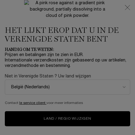
NIEUW 🍒 LA VIE EST BELLE VERY CHERRY | ONTVANG
EEN LUXE POUCH EN MINI CADEAU BIJ JOUW FULL-SIZE
AANKOOP
HET LIJKT EROP DAT U IN DE
0
Mijn
0 product
mandje
VERENIGDE STATEN BENT
Hoofdinhoud
HANDIG OM TE WETEN:
Prijzen en betalingen zijn te zien in EUR.
Internationale verzendkosten zijn gebaseerd op uw artikelen,
verzendmethode en bestemming.
Niet in Verenigde Staten ? Uw land wijzigen
Contact
le service client
voor meer informaties
LAND / REGIO WIJZIGEN