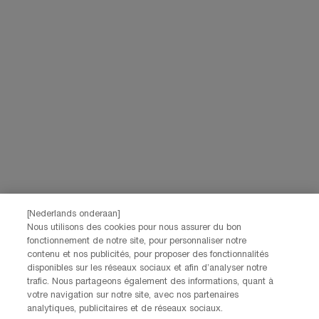
marketingactiviteiten te meten. Je kunt jouw toestemming te allen tijde
intrekken via de afmeldlink in onze elektronische communicatie. Voor meer
informatie over de verwerking van jouw gegevens en rechten kun je ons
privacybeleid
raadplegen.
Deze site wordt beschermd door Cloudflare en het privacybeleid en de
gebruiksvoorwaarden zijn van toepassing.
AANMELDEN
NEEM CONTACT OP
De klantenservice van Lancôme staat tot je beschikking. Neem
contact met ons op!
[Nederlands onderaan]
Via telefoon: +32 28 44 00 03 (9h00 - 17h00 | Maandag –
Nous utilisons des cookies pour nous assurer du bon
Vrijdag)
fonctionnement de notre site, pour personnaliser notre
Via e-mail
contenu et nos publicités, pour proposer des fonctionnalités
disponibles sur les réseaux sociaux et afin d’analyser notre
trafic. Nous partageons également des informations, quant à
FABRIKANTINFORMATIE
votre navigation sur notre site, avec nos partenaires
LANCOME PARIS
analytiques, publicitaires et de réseaux sociaux.
14, rue Royale - 75008 Paris France