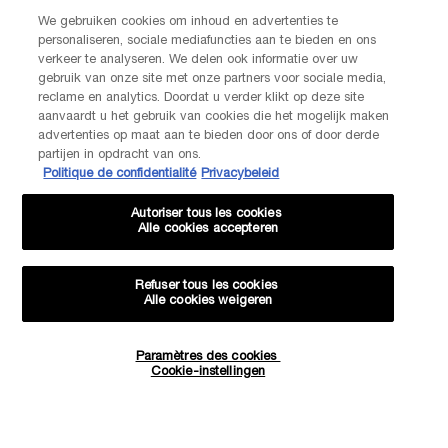
Ik verklaar dat ik 16 jaar of ouder ben en gepersonaliseerde
We gebruiken cookies om inhoud en advertenties te
aanbiedingen via directe e-mailcommunicatie wil ontvangen van
personaliseren, sociale mediafuncties aan te bieden en ons
Lancôme, onderdeel van L’Oréal Benelux, evenals gepersonaliseerde
verkeer te analyseren. We delen ook informatie over uw
advertenties van L’Oréal Benelux-merken op partnerwebsites en
gebruik van onze site met onze partners voor sociale media,
*
sociale netwerken.
reclame en analytics. Doordat u verder klikt op deze site
aanvaardt u het gebruik van cookies die het mogelijk maken
*De gegevens die je verstrekt, zullen door L'Oréal Benelux worden gebruikt
advertenties op maat aan te bieden door ons of door derde
om je account te beheren. Deze gegevens zullen, als je daar toestemming
partijen in opdracht van ons.
voor hebt gegeven, ook gebruikt worden om je profiel te verrijken en je
Politique de confidentialité
Privacybeleid
gepersonaliseerde aanbiedingen te doen via directe communicatie van
Lancôme, evenals via advertenties van haar verschillende merken op
Autoriser tous les cookies
partnerwebsites en sociale netwerken, en om de prestaties van onze
Alle cookies accepteren
marketingactiviteiten te meten. Je kunt jouw toestemming te allen tijde
intrekken via de afmeldlink in onze elektronische communicatie. Voor meer
informatie over de verwerking van jouw gegevens en rechten kun je ons
Refuser tous les cookies
privacybeleid
raadplegen.
Alle cookies weigeren
Deze site wordt beschermd door Cloudflare en het privacybeleid en de
gebruiksvoorwaarden zijn van toepassing.
Paramètres des cookies
Hoeveelheid
Cookie-instellingen
−
+
€ 155,00
―
IN WINKELMANDJE
IDÔLE L'E
AANMELDEN