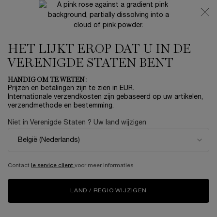
NIEUW 🍒 LA VIE EST BELLE VERY CHERRY | ONTVANG
EEN LUXE POUCH EN MINI CADEAU BIJ JOUW FULL-SIZE
AANKOOP
HET LIJKT EROP DAT U IN DE
0
Mijn
0 product
mandje
VERENIGDE STATEN BENT
Hoofdinhoud
...
AANBIEDINGEN
Winter Sale
HANDIG OM TE WETEN:
Prijzen en betalingen zijn te zien in EUR.
IDÔLE L'EAU DE TOILETTE
Internationale verzendkosten zijn gebaseerd op uw artikelen,
verzendmethode en bestemming.
€ 155,00
Op voorraad
Niet in Verenigde Staten ? Uw land wijzigen
(€ 155,00/100 ml.)
GEÏNSPIREERD DOOR DE NATUUR, GECREËERD DOOR
WETENSCHAP
5.0
(1)
Schrijf een beoordeling
Contact
le service client
voor meer informaties
Lees
1
beoordeling.
Dezelfde
LAND / REGIO WIJZIGEN
paginalink.
NIEUW