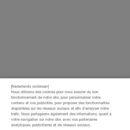
Navigatie voettekst
AANMELDEN VOOR ONZE NIEUWSBRIEF
(*)
verplichte velden
Uw e-mailadres
*
Voornaam
*
Achternaam
*
[Nederlands onderaan]
Nous utilisons des cookies pour nous assurer du bon
fonctionnement de notre site, pour personnaliser notre
Geboortedatum
contenu et nos publicités, pour proposer des fonctionnalités
disponibles sur les réseaux sociaux et afin d’analyser notre
trafic. Nous partageons également des informations, quant à
votre navigation sur notre site, avec nos partenaires
analytiques, publicitaires et de réseaux sociaux.