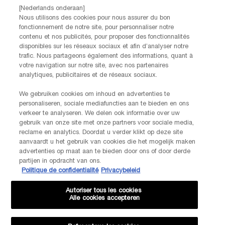
informatie over de verwerking van jouw gegevens en rechten kun je ons
[Nederlands onderaan]
privacybeleid
raadplegen.
Nous utilisons des cookies pour nous assurer du bon
fonctionnement de notre site, pour personnaliser notre
Deze site wordt beschermd door Cloudflare en het privacybeleid en de
contenu et nos publicités, pour proposer des fonctionnalités
gebruiksvoorwaarden zijn van toepassing.
disponibles sur les réseaux sociaux et afin d’analyser notre
trafic. Nous partageons également des informations, quant à
votre navigation sur notre site, avec nos partenaires
AANMELDEN
analytiques, publicitaires et de réseaux sociaux.
We gebruiken cookies om inhoud en advertenties te
personaliseren, sociale mediafuncties aan te bieden en ons
NEEM CONTACT OP
verkeer te analyseren. We delen ook informatie over uw
De klantenservice van Lancôme staat tot je beschikking. Neem
gebruik van onze site met onze partners voor sociale media,
contact met ons op!
reclame en analytics. Doordat u verder klikt op deze site
Via telefoon: +32 28 44 00 03 (9h00 - 17h00 | Maandag –
aanvaardt u het gebruik van cookies die het mogelijk maken
Vrijdag)
advertenties op maat aan te bieden door ons of door derde
Via e-mail
partijen in opdracht van ons.
Politique de confidentialité
Privacybeleid
FABRIKANTINFORMATIE
Autoriser tous les cookies
LANCOME PARIS
Alle cookies accepteren
14, rue Royale - 75008 Paris France
Info.conso@be.lancome.com