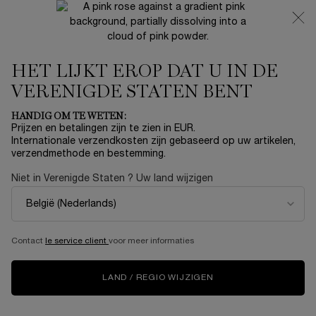
NIEUW 🍒 LA VIE EST BELLE VERY CHERRY | ONTVANG
EEN LUXE POUCH EN MINI CADEAU BIJ JOUW FULL-SIZE
AANKOOP
HET LIJKT EROP DAT U IN DE
0
Mijn
0 product
mandje
VERENIGDE STATEN BENT
Hoofdinhoud
...
CATEGORIE
Lichaamsverzorging
HANDIG OM TE WETEN:
Prijzen en betalingen zijn te zien in EUR.
IDÔLE HANDCRÈME
Internationale verzendkosten zijn gebaseerd op uw artikelen,
verzendmethode en bestemming.
€ 24,00
Op voorraad
Niet in Verenigde Staten ? Uw land wijzigen
NIEUW
Contact
le service client
voor meer informaties
LAND / REGIO WIJZIGEN