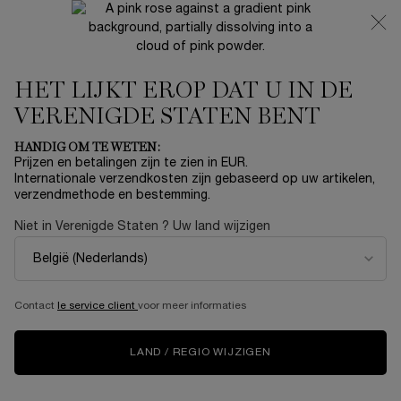
NIEUW 🍒 LA VIE EST BELLE VERY CHERRY | ONTVANG
EEN LUXE POUCH EN MINI CADEAU BIJ JOUW FULL-SIZE
AANKOOP
HET LIJKT EROP DAT U IN DE
0
Mijn
0 product
mandje
VERENIGDE STATEN BENT
Hoofdinhoud
Home
OUTLET
HANDIG OM TE WETEN:
Prijzen en betalingen zijn te zien in EUR.
HYPNÔSE MASCARA SET
Internationale verzendkosten zijn gebaseerd op uw artikelen,
verzendmethode en bestemming.
€ 27,60
Op voorraad
€ 46,00
Oude prijs
Nieuwe prijs
Niet in Verenigde Staten ? Uw land wijzigen
Creëer je ideale ooglook, van een natuurlijke tot een
gedurfde look, met de Hypnôse Eye Essentials c ...
Meer
informatie
Contact
le service client
voor meer informaties
NIEUW
LAND / REGIO WIJZIGEN