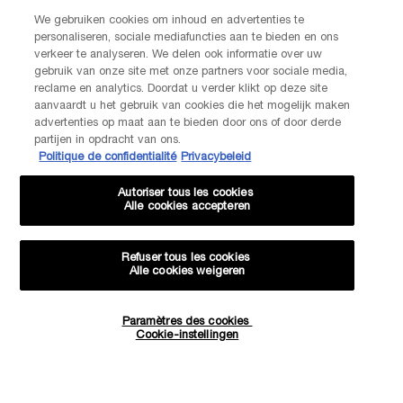
We gebruiken cookies om inhoud en advertenties te
personaliseren, sociale mediafuncties aan te bieden en ons
NEEM CONTACT OP
verkeer te analyseren. We delen ook informatie over uw
De klantenservice van Lancôme staat tot je beschikking. Neem
gebruik van onze site met onze partners voor sociale media,
contact met ons op!
reclame en analytics. Doordat u verder klikt op deze site
Via telefoon: +32 28 44 00 03 (9h00 - 17h00 | Maandag –
aanvaardt u het gebruik van cookies die het mogelijk maken
Vrijdag)
advertenties op maat aan te bieden door ons of door derde
Via e-mail
partijen in opdracht van ons.
Politique de confidentialité
Privacybeleid
FABRIKANTINFORMATIE
Autoriser tous les cookies
LANCOME PARIS
Alle cookies accepteren
14, rue Royale - 75008 Paris France
Info.conso@be.lancome.com
Refuser tous les cookies
Alle cookies weigeren
Aankoopoptie
Paramètres des cookies
Hoeveelheid
€ - BE (NL)
Cookie-instellingen
−
+
€ 27,60
―
IN WINKELMANDJE
HYPNÔSE 