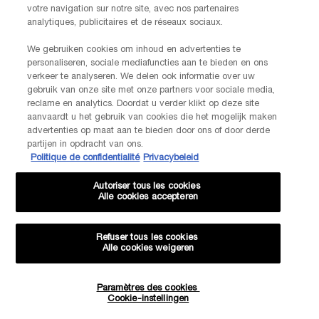
votre navigation sur notre site, avec nos partenaires
AANMELDEN
analytiques, publicitaires et de réseaux sociaux.
We gebruiken cookies om inhoud en advertenties te
personaliseren, sociale mediafuncties aan te bieden en ons
NEEM CONTACT OP
verkeer te analyseren. We delen ook informatie over uw
De klantenservice van Lancôme staat tot je beschikking. Neem
gebruik van onze site met onze partners voor sociale media,
contact met ons op!
reclame en analytics. Doordat u verder klikt op deze site
Via telefoon: +32 28 44 00 03 (9h00 - 17h00 | Maandag –
aanvaardt u het gebruik van cookies die het mogelijk maken
Vrijdag)
advertenties op maat aan te bieden door ons of door derde
Via e-mail
partijen in opdracht van ons.
Politique de confidentialité
Privacybeleid
FABRIKANTINFORMATIE
Autoriser tous les cookies
LANCOME PARIS
Alle cookies accepteren
14, rue Royale - 75008 Paris France
Info.conso@be.lancome.com
Refuser tous les cookies
Alle cookies weigeren
Aankoopoptie
Paramètres des cookies
Hoeveelheid
€ - BE (NL)
Cookie-instellingen
−
+
€ 250,00
―
IN WINKELMANDJE
HAPTA