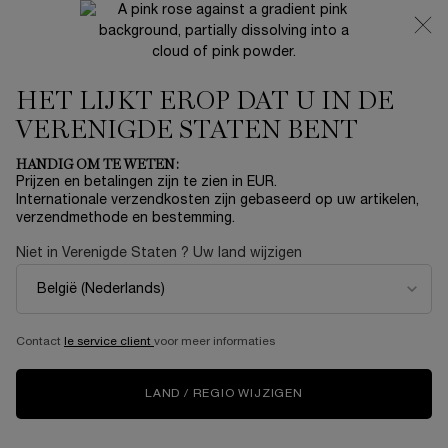
NIEUW 🍒 LA VIE EST BELLE VERY CHERRY | ONTVANG
EEN LUXE POUCH EN MINI CADEAU BIJ JOUW FULL-SIZE
AANKOOP
HET LIJKT EROP DAT U IN DE
0
Mijn
0 product
mandje
VERENIGDE STATEN BENT
Hoofdinhoud
Home
MAKE-UP
HANDIG OM TE WETEN:
Prijzen en betalingen zijn te zien in EUR.
HAPTA
Internationale verzendkosten zijn gebaseerd op uw artikelen,
verzendmethode en bestemming.
€ 250,00
Op voorraad
Niet in Verenigde Staten ? Uw land wijzigen
Onze eerste lippenstift-applicator voor iedereen met een
beperkte hand- of armmobiliteit.
Contact
le service client
voor meer informaties
NIEUW
LAND / REGIO WIJZIGEN