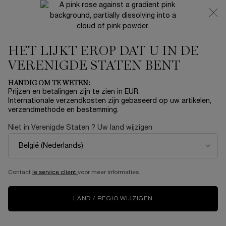
NIEUW 🍒 LA VIE EST BELLE VERY CHERRY | ONTVANG
EEN LUXE POUCH EN MINI CADEAU BIJ JOUW FULL-SIZE
AANKOOP
HET LIJKT EROP DAT U IN DE
0
Mijn
0 product
mandje
VERENIGDE STATEN BENT
Hoofdinhoud
Home
SETS
HANDIG OM TE WETEN:
Prijzen en betalingen zijn te zien in EUR.
GÉNIFIQUE ULTIMATE SET 50
Internationale verzendkosten zijn gebaseerd op uw artikelen,
verzendmethode en bestemming.
ML
Niet in Verenigde Staten ? Uw land wijzigen
€ 143,00
Niet meer op voorraad
Begin deze feestdagen aan een buitengewone reis van
Parijs naar Geluk, de bestemming van het merk La ...
Meer
informatie
Contact
le service client
voor meer informaties
5.0
(1)
Schrijf een beoordeling
Lees
LAND / REGIO WIJZIGEN
1
beoordeling.
Dezelfde
paginalink.
NIEUW