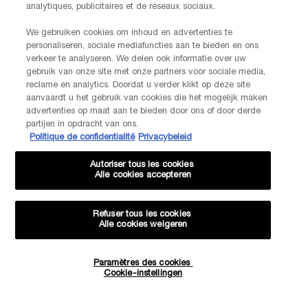
analytiques, publicitaires et de réseaux sociaux.
We gebruiken cookies om inhoud en advertenties te
personaliseren, sociale mediafuncties aan te bieden en ons
verkeer te analyseren. We delen ook informatie over uw
gebruik van onze site met onze partners voor sociale media,
reclame en analytics. Doordat u verder klikt op deze site
aanvaardt u het gebruik van cookies die het mogelijk maken
advertenties op maat aan te bieden door ons of door derde
partijen in opdracht van ons.
Politique de confidentialité
Privacybeleid
Autoriser tous les cookies
Alle cookies accepteren
Refuser tous les cookies
Alle cookies weigeren
Paramètres des cookies
Hoeveelheid
Cookie-instellingen
−
+
€ 143,00
BRENG ME OP DE HOOGTE
WANNEE