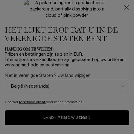
NIEUW 🍒 LA VIE EST BELLE VERY CHERRY | ONTVANG
EEN LUXE POUCH EN MINI CADEAU BIJ JOUW FULL-SIZE
AANKOOP
HET LIJKT EROP DAT U IN DE
0
Mijn
0 product
mandje
VERENIGDE STATEN BENT
Hoofdinhoud
Home
Summer With Lancôme
HANDIG OM TE WETEN:
Prijzen en betalingen zijn te zien in EUR.
GÉNIFIQUE ANTI-AGING
Internationale verzendkosten zijn gebaseerd op uw artikelen,
verzendmethode en bestemming.
DAGCRÈME
Niet in Verenigde Staten ? Uw land wijzigen
€ 100,00
Op voorraad
(€ 200,00/100 ml.)
Génifique Anti-Aging Dagcrème, de gezichtscrème van
Lancôme die huidveroudering bestrijdt, verminder ...
Meer
Contact
le service client
voor meer informaties
informatie
LAND / REGIO WIJZIGEN
BESTELLERS