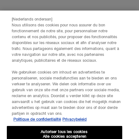
partnerwebsites en sociale netwerken, en om de prestaties van onze
marketingactiviteiten te meten. Je kunt jouw toestemming te allen tijde
intrekken via de afmeldlink in onze elektronische communicatie. Voor meer
informatie over de verwerking van jouw gegevens en rechten kun je ons
[Nederlands onderaan]
privacybeleid
raadplegen.
Nous utilisons des cookies pour nous assurer du bon
fonctionnement de notre site, pour personnaliser notre
Deze site wordt beschermd door Cloudflare en het privacybeleid en de
contenu et nos publicités, pour proposer des fonctionnalités
gebruiksvoorwaarden zijn van toepassing.
disponibles sur les réseaux sociaux et afin d’analyser notre
trafic. Nous partageons également des informations, quant à
votre navigation sur notre site, avec nos partenaires
AANMELDEN
analytiques, publicitaires et de réseaux sociaux.
We gebruiken cookies om inhoud en advertenties te
personaliseren, sociale mediafuncties aan te bieden en ons
NEEM CONTACT OP
verkeer te analyseren. We delen ook informatie over uw
De klantenservice van Lancôme staat tot je beschikking. Neem
gebruik van onze site met onze partners voor sociale media,
contact met ons op!
reclame en analytics. Doordat u verder klikt op deze site
Via telefoon: +32 28 44 00 03 (9h00 - 17h00 | Maandag –
aanvaardt u het gebruik van cookies die het mogelijk maken
Vrijdag)
advertenties op maat aan te bieden door ons of door derde
Via e-mail
partijen in opdracht van ons.
Politique de confidentialité
Privacybeleid
FABRIKANTINFORMATIE
Autoriser tous les cookies
LANCOME PARIS
Alle cookies accepteren