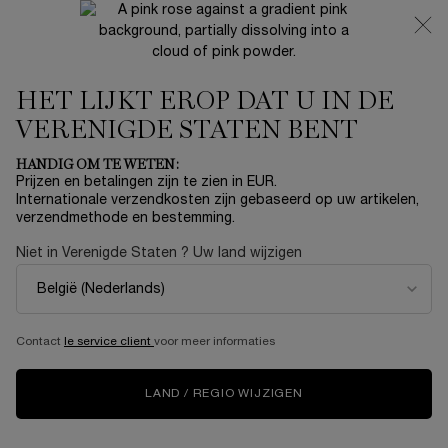
NIEUW 🍒 LA VIE EST BELLE VERY CHERRY | ONTVANG
EEN LUXE POUCH EN MINI CADEAU BIJ JOUW FULL-SIZE
AANKOOP
HET LIJKT EROP DAT U IN DE
0
Mijn
0 product
mandje
VERENIGDE STATEN BENT
Hoofdinhoud
Home
Exclusieve Bundels
HANDIG OM TE WETEN:
Prijzen en betalingen zijn te zien in EUR.
DUO RÉNERGIE H.C.F. TRIPLE
Internationale verzendkosten zijn gebaseerd op uw artikelen,
verzendmethode en bestemming.
SERUM & TRIPLE OOGSERUM
Niet in Verenigde Staten ? Uw land wijzigen
€ 176,00
Op voorraad
BESCHRIJVING Dit duo combineert het Rénergie H.C.F.
Triple Sérum met het doelgerichte Rénergie H ...
Meer
informatie
Contact
le service client
voor meer informaties
ONLINE EXCLUSIEF
LAND / REGIO WIJZIGEN