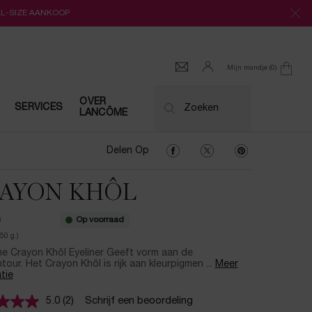
LL-SIZE AANKOOP
Mijn mandje
0
0 product
OVER
SERVICES
Zoeken
LANCÔME
Delen Op Facebook
Delen Op Twitter
Delen Op Pinter
Delen Op
AYON KHÔL
Op voorraad
0
50 g.)
e Crayon Khôl Eyeliner Geeft vorm aan de
our. Het Crayon Khôl is rijk aan kleurpigmen ...
Meer
tie
5.0
(2)
Schrijf een beoordeling
Lees