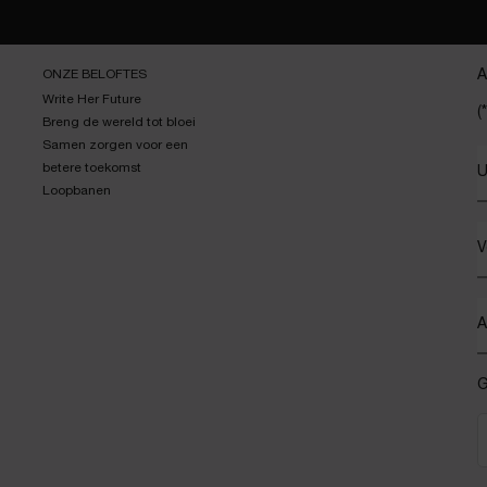
ONZE BELOFTES
A
Write Her Future
(*
Breng de wereld tot bloei
Samen zorgen voor een
betere toekomst
U
Loopbanen
V
A
G