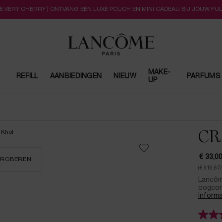
LLE VERY CHERRY | ONTVANG EEN LUXE POUCH EN MINI CADEAU BIJ JOUW FU
MAKE-
REFILL
AANBIEDINGEN
NIEUW
PARFUMS
UP
CR
€ 33,0
TPROBEREN
CRAYON KHÔL
(€ 916,67/
Lancôm
oogcont
informa