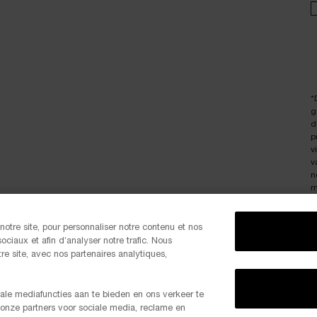
*
g
d
p
v
v
n
m
a
i
otre site, pour personnaliser notre contenu et nos
j
ociaux et afin d’analyser notre trafic. Nous
D
e site, avec nos partenaires analytiques,
e
ale mediafuncties aan te bieden en ons verkeer te
 onze partners voor sociale media, reclame en