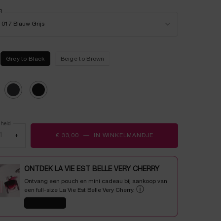
2
beoordelingen.
 a
R
for Crayon Khôl
r een kleur voor Crayon Khôl
Dezelfde
017 Blauw Grijs
paginalink.
Grey to Black
Beige to Brown
ecteerd
uw Grijs, 1 of 3
Geselecteerd
022 Brons, 2 of 3
Geselecteerd
01 Zwart, 3 of 3
lheid
+
€ 33,00
―
IN WINKELMANDJE
CRAYON KHÔL
ONTDEK LA VIE EST BELLE VERY CHERRY
Ontvang een pouch en mini cadeau bij aankoop van
ⓘ
een full-size La Vie Est Belle Very Cherry.
SHOP NU