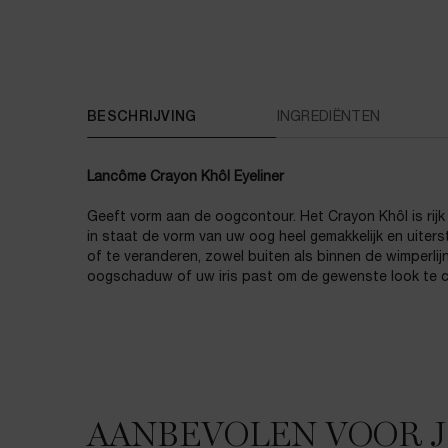
PDP Tabs
BESCHRIJVING
INGREDIËNTEN
Lancôme Crayon Khôl Eyeliner
Geeft vorm aan de oogcontour. Het Crayon Khôl is rijk
in staat de vorm van uw oog heel gemakkelijk en uiter
of te veranderen, zowel buiten als binnen de wimperlijn.
oogschaduw of uw iris past om de gewenste look te c
AANBEVOLEN VOOR 
JE HOUDT MISSCHIEN VAN