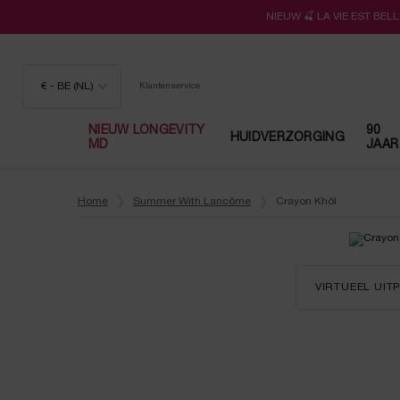
NIEUW 🍒 LA VIE EST BE
€ - BE (NL)
Klantenservice
NIEUW LONGEVITY
90
HUIDVERZORGING
MD
JAAR
Hoofdinhoud
Home
Summer With Lancôme
Crayon Khôl
VIRTUEEL UI