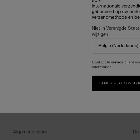
EUR.
Box
bsolue Longevity The Soft Cream
Internationale verzendk
gebaseerd op uw artike
Oude prijs
€ 44,00
Nieuwe pri
€ 26,40
verzendmethode en be
€ 285,00
Niet in Verenigde Stat
wijzigen
O-DIFFUSION IN EMULSION
IN WINKELMANDJE
ABSOLUE LONGEVITY THE SOFT CREAM
IN WINKELMANDJE
L
Contact
le service client
vo
informaties
LAND / REGIO WIJZ