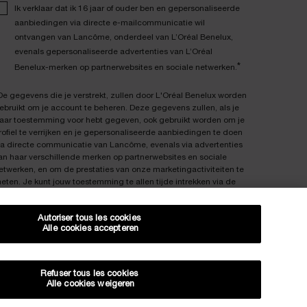
Ik verklaar dat ik 16 jaar of ouder ben en gepersonaliseerde
aanbiedingen via directe e-mailcommunicatie wil
ontvangen van Lancôme, onderdeel van L’Oréal Benelux,
evenals gepersonaliseerde advertenties van L’Oréal
*
Benelux-merken op partnerwebsites en sociale netwerken.
De gegevens die je verstrekt, zullen door L'Oréal Benelux worden
ebruikt om je account te beheren. Deze gegevens zullen, als je
aar toestemming voor hebt gegeven, ook gebruikt worden om je
rofiel te verrijken en je gepersonaliseerde aanbiedingen te doen
ia directe communicatie van Lancôme, evenals via advertenties
an haar verschillende merken op partnerwebsites en sociale
etwerken, en om de prestaties van onze marketingactiviteiten te
eten. Je kunt jouw toestemming te allen tijde intrekken via de
fmeldlink in onze elektronische communicatie. Voor meer
nformatie over de verwerking van jouw gegevens en rechten kun
Autoriser tous les cookies
e ons
privacybeleid
raadplegen.
Alle cookies accepteren
eze site wordt beschermd door Cloudflare en het privacybeleid
n de gebruiksvoorwaarden zijn van toepassing.
Refuser tous les cookies
Alle cookies weigeren
AANMELDEN