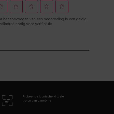
Probeer de iconische virtuele
try-on van Lancôme