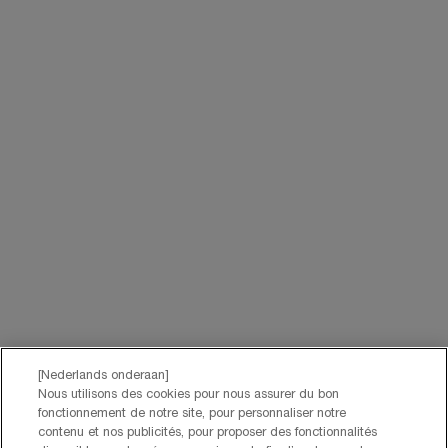
om je account te beheren. Deze gegevens zullen, als je daar toestemming
voor hebt gegeven, ook gebruikt worden om je profiel te verrijken en je
gepersonaliseerde aanbiedingen te doen via directe communicatie van
Lancôme, evenals via advertenties van haar verschillende merken op
partnerwebsites en sociale netwerken, en om de prestaties van onze
marketingactiviteiten te meten. Je kunt jouw toestemming te allen tijde
intrekken via de afmeldlink in onze elektronische communicatie. Voor meer
informatie over de verwerking van jouw gegevens en rechten kun je ons
privacybeleid
raadplegen.
Deze site wordt beschermd door Cloudflare en het privacybeleid en de
gebruiksvoorwaarden zijn van toepassing.
AANMELDEN
NEEM CONTACT OP
De klantenservice van Lancôme staat tot je beschikking. Neem
contact met ons op!
[Nederlands onderaan]
Via telefoon: +32 28 44 00 03 (9h00 - 17h00 | Maandag –
Nous utilisons des cookies pour nous assurer du bon
Vrijdag)
fonctionnement de notre site, pour personnaliser notre
Via e-mail
contenu et nos publicités, pour proposer des fonctionnalités