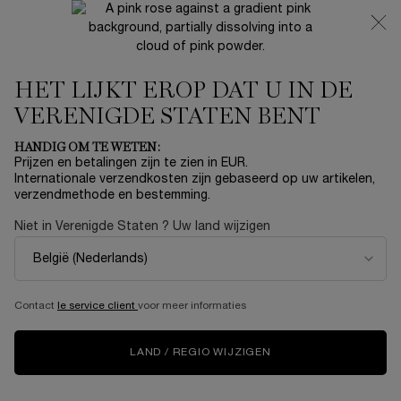
NIEUW 🍒 LA VIE EST BELLE VERY CHERRY | ONTVANG
EEN LUXE POUCH EN MINI CADEAU BIJ JOUW FULL-SIZE
AANKOOP
HET LIJKT EROP DAT U IN DE
0
Mijn
0 product
mandje
VERENIGDE STATEN BENT
Hoofdinhoud
HANDIG OM TE WETEN:
Prijzen en betalingen zijn te zien in EUR.
Internationale verzendkosten zijn gebaseerd op uw artikelen,
verzendmethode en bestemming.
Gratis levering
3 gratis staaltjes
Probeer de iconische
vanaf 60€
bij elke bestelling
virtuele
Niet in Verenigde Staten ? Uw land wijzigen
try-on van Lancôme
Navigatie voettekst
Contact
le service client
voor meer informaties
AANMELDEN VOOR ONZE NIEUWSBRIEF
LAND / REGIO WIJZIGEN
(*)
verplichte velden