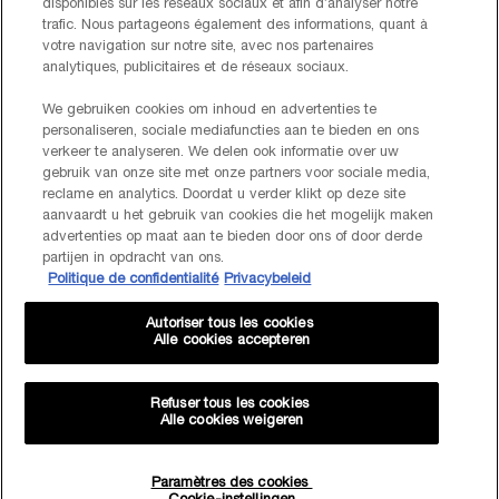
disponibles sur les réseaux sociaux et afin d’analyser notre
trafic. Nous partageons également des informations, quant à
FABRIKANTINFORMATIE
votre navigation sur notre site, avec nos partenaires
LANCOME PARIS
analytiques, publicitaires et de réseaux sociaux.
14, rue Royale - 75008 Paris France
Info.conso@be.lancome.com
We gebruiken cookies om inhoud en advertenties te
personaliseren, sociale mediafuncties aan te bieden en ons
Aankoopoptie
verkeer te analyseren. We delen ook informatie over uw
gebruik van onze site met onze partners voor sociale media,
reclame en analytics. Doordat u verder klikt op deze site
€ - BE (NL)
aanvaardt u het gebruik van cookies die het mogelijk maken
advertenties op maat aan te bieden door ons of door derde
partijen in opdracht van ons.
Politique de confidentialité
Privacybeleid
© Lancôme
Autoriser tous les cookies
Alle cookies accepteren
Refuser tous les cookies
Alle cookies weigeren
Sitemap
Voorwaarden
Veelgestelde vragen
Algemene voorwaarden
Neem contact met ons op
-20% KORTING OP JE VOLGENDE BESTELLING!
Paramètres des cookies
Verzenden en retourneren
Cookiebeheer
Privacybeleid